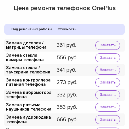
Цена ремонта телефонов OnePlus
Вид ремонтных работы
Стоимость
Замена дисплея /
361
Заказать
матрицы телефона
Замена стекла
556
Заказать
камеры телефона
Замена стекла /
341
Заказать
тачскрина телефона
Замена контроллера
273
Заказать
питания телефона
Замена вибромотора
332
Заказать
телефона
Замена разъема
353
Заказать
наушников телефона
Замена аудиокодека
666
Заказать
телефона