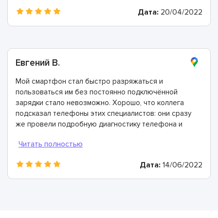
все работает идеально. Спасибо!
Дата:
20/04/2022
Евгений В.
Мой смартфон стал быстро разряжаться и
пользоваться им без постоянно подключённой
зарядки стало невозможно. Хорошо, что коллега
подсказал телефоны этих специалистов: они сразу
же провели подробную диагностику телефона и
определили, что причина в выработавшем свой
ресурс аккумуляторе. Всего через 40 минут он был
заменен и теперь мой смартфон работает просто
Дата:
14/06/2022
отлично!