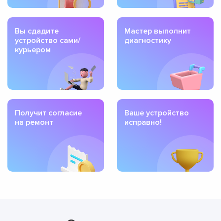
Вы сдадите
Мастер выполнит
устройство сами/
диагностику
курьером
Получит согласие
Ваше устройство
на ремонт
исправно!