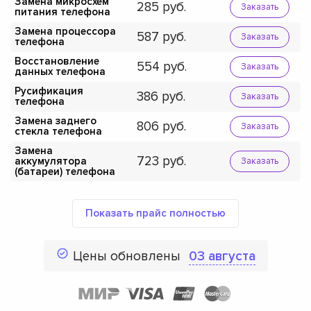
Замена микросхем
285
Заказать
питания телефона
Замена процессора
587
Заказать
телефона
Восстановление
554
Заказать
данных телефона
Русификация
386
Заказать
телефона
Замена заднего
806
Заказать
стекла телефона
Замена
723
аккумулятора
Заказать
(батареи) телефона
Показать прайс полностью
Цены обновлены
03 августа