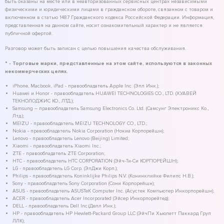
быть оказаны на месте или в неавторизованных сервисных центрах независимыми
физическими и юридическими лицами в гражданском обороте, связанном с товаром и
включенном в статью 1487 Гражданского кодекса Российской Федерации. Информация,
представленная на данном сайте, носит ознакомительный характер и не является
публичной офертой.
Разговор может быть записан с целью повышения качества обслуживания.
* - Торговые марки, представленные на этом сайте, используются в законных
некоммерческих целях.
iPhone, Macbook, iPad - правообладатель Apple Inc. (Эпл Инк.);
Huawei и Honor - правообладатель HUAWEI TECHNOLOGIES CO., LTD. (ХУАВЕЙ
ТЕКНОЛОДЖИС КО., ЛТД.);
Samsung – правообладатель Samsung Electronics Co. Ltd. (Самсунг Электроникс Ко.,
Лтд.);
MEIZU - правообладатель MEIZU TECHNOLOGY CO., LTD.;
Nokia - правообладатель Nokia Corporation (Нокиа Корпорейшн);
Lenovo - правообладатель Lenovo (Beijing) Limited;
Xiaomi - правообладатель Xiaomi Inc.;
ZTE - правообладатель ZTE Corporation;
HTC - правообладатель HTC CORPORATION (Эйч-Ти-Си КОРПОРЕЙШН);
LG - правообладатель LG Corp. (ЭлДжи Корп.);
Philips - правообладатель Koninklijke Philips N.V. (Конинклийке Филипс Н.В.);
Sony - правообладатель Sony Corporation (Сони Корпорейшн);
ASUS - правообладатель ASUSTeK Computer Inc. (Асустек Компьютер Инкорпорейшн);
ACER - правообладатель Acer Incorporated (Эйсер Инкорпорейтед);
DELL - правообладатель Dell Inc.(Делл Инк.);
HP - правообладатель HP Hewlett-Packard Group LLC (ЭйчПи Хьюлетт Паккард Груп
ЛЛК);