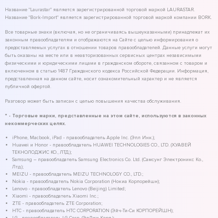
Название "Laurastar" является зарегистрированной торговой маркой LAURASTAR.
Название "Bork-Import" является зарегистрированной торговой маркой компании BORK.
Все товарные знаки (включая, но не ограничиваясь вышеуказанными) принадлежат их
законным правообладателям и отображаются на Сайте с целью информирования о
предоставляемых услугах в отношении товаров правообладателей. Данные услуги могут
быть оказаны на месте или в неавторизованных сервисных центрах независимыми
физическими и юридическими лицами в гражданском обороте, связанном с товаром и
включенном в статью 1487 Гражданского кодекса Российской Федерации. Информация,
представленная на данном сайте, носит ознакомительный характер и не является
публичной офертой.
Разговор может быть записан с целью повышения качества обслуживания.
* - Торговые марки, представленные на этом сайте, используются в законных
некоммерческих целях.
iPhone, Macbook, iPad - правообладатель Apple Inc. (Эпл Инк.);
Huawei и Honor - правообладатель HUAWEI TECHNOLOGIES CO., LTD. (ХУАВЕЙ
ТЕКНОЛОДЖИС КО., ЛТД.);
Samsung – правообладатель Samsung Electronics Co. Ltd. (Самсунг Электроникс Ко.,
Лтд.);
MEIZU - правообладатель MEIZU TECHNOLOGY CO., LTD.;
Nokia - правообладатель Nokia Corporation (Нокиа Корпорейшн);
Lenovo - правообладатель Lenovo (Beijing) Limited;
Xiaomi - правообладатель Xiaomi Inc.;
ZTE - правообладатель ZTE Corporation;
HTC - правообладатель HTC CORPORATION (Эйч-Ти-Си КОРПОРЕЙШН);