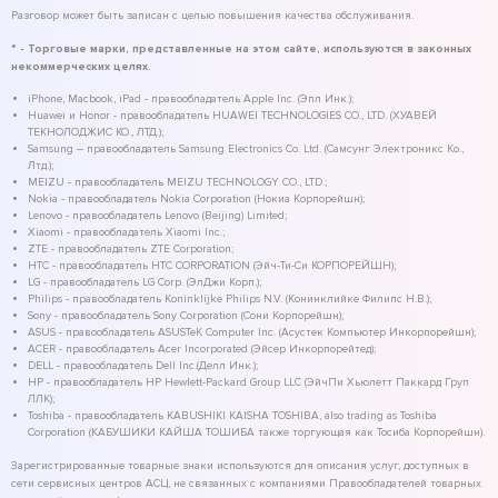
Разговор может быть записан с целью повышения качества обслуживания.
* - Торговые марки, представленные на этом сайте, используются в законных
некоммерческих целях.
iPhone, Macbook, iPad - правообладатель Apple Inc. (Эпл Инк.);
Huawei и Honor - правообладатель HUAWEI TECHNOLOGIES CO., LTD. (ХУАВЕЙ
ТЕКНОЛОДЖИС КО., ЛТД.);
Samsung – правообладатель Samsung Electronics Co. Ltd. (Самсунг Электроникс Ко.,
Лтд.);
MEIZU - правообладатель MEIZU TECHNOLOGY CO., LTD.;
Nokia - правообладатель Nokia Corporation (Нокиа Корпорейшн);
Lenovo - правообладатель Lenovo (Beijing) Limited;
Xiaomi - правообладатель Xiaomi Inc.;
ZTE - правообладатель ZTE Corporation;
HTC - правообладатель HTC CORPORATION (Эйч-Ти-Си КОРПОРЕЙШН);
LG - правообладатель LG Corp. (ЭлДжи Корп.);
Philips - правообладатель Koninklijke Philips N.V. (Конинклийке Филипс Н.В.);
Sony - правообладатель Sony Corporation (Сони Корпорейшн);
ASUS - правообладатель ASUSTeK Computer Inc. (Асустек Компьютер Инкорпорейшн);
ACER - правообладатель Acer Incorporated (Эйсер Инкорпорейтед);
DELL - правообладатель Dell Inc.(Делл Инк.);
HP - правообладатель HP Hewlett-Packard Group LLC (ЭйчПи Хьюлетт Паккард Груп
ЛЛК);
Toshiba - правообладатель KABUSHIKI KAISHA TOSHIBA, also trading as Toshiba
Corporation (КАБУШИКИ КАЙША ТОШИБА также торгующая как Тосиба Корпорейшн).
Зарегистрированные товарные знаки используются для описания услуг, доступных в
сети сервисных центров АСЦ, не связанных с компаниями Правообладателей товарных