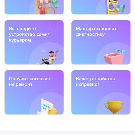
Вы сдадите
Мастер выполнит
устройство сами/
диагностику
курьером
Получит согласие
Ваше устройство
на ремонт
исправно!