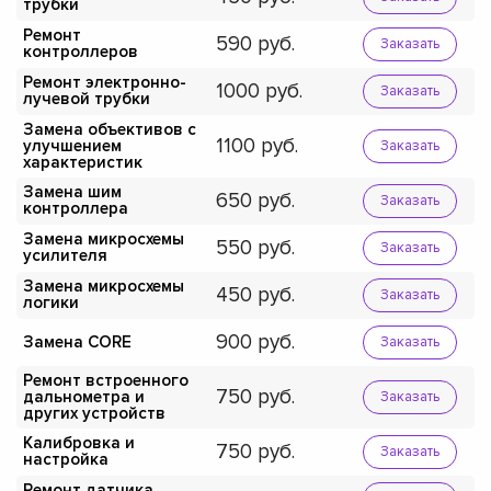
трубки
Ремонт
590
Заказать
контроллеров
Ремонт электронно-
1000
Заказать
лучевой трубки
Замена объективов с
1100
улучшением
Заказать
характеристик
Замена шим
650
Заказать
контроллера
Замена микросхемы
550
Заказать
усилителя
Замена микросхемы
450
Заказать
логики
900
Замена CORE
Заказать
Ремонт встроенного
750
дальнометра и
Заказать
других устройств
Калибровка и
750
Заказать
настройка
Ремонт датчика