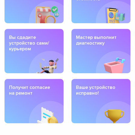
Вы сдадите
Мастер выполнит
устройство сами/
диагностику
курьером
Получит согласие
Ваше устройство
на ремонт
исправно!