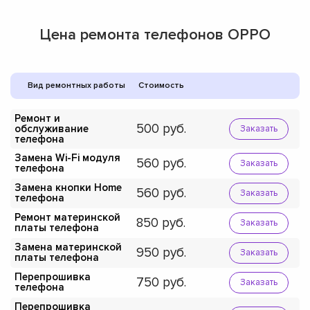
Цена ремонта телефонов OPPO
Вид ремонтных работы
Стоимость
Ремонт и
500
обслуживание
Заказать
телефона
Замена Wi-Fi модуля
560
Заказать
телефона
Замена кнопки Home
560
Заказать
телефона
Ремонт материнской
850
Заказать
платы телефона
Замена материнской
950
Заказать
платы телефона
Перепрошивка
750
Заказать
телефона
Перепрошивка