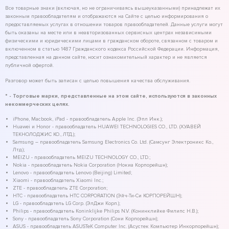
Все товарные знаки (включая, но не ограничиваясь вышеуказанными) принадлежат их
законным правообладателям и отображаются на Сайте с целью информирования о
предоставляемых услугах в отношении товаров правообладателей. Данные услуги могут
быть оказаны на месте или в неавторизованных сервисных центрах независимыми
физическими и юридическими лицами в гражданском обороте, связанном с товаром и
включенном в статью 1487 Гражданского кодекса Российской Федерации. Информация,
представленная на данном сайте, носит ознакомительный характер и не является
публичной офертой.
Разговор может быть записан с целью повышения качества обслуживания.
* - Торговые марки, представленные на этом сайте, используются в законных
некоммерческих целях.
iPhone, Macbook, iPad - правообладатель Apple Inc. (Эпл Инк.);
Huawei и Honor - правообладатель HUAWEI TECHNOLOGIES CO., LTD. (ХУАВЕЙ
ТЕКНОЛОДЖИС КО., ЛТД.);
Samsung – правообладатель Samsung Electronics Co. Ltd. (Самсунг Электроникс Ко.,
Лтд.);
MEIZU - правообладатель MEIZU TECHNOLOGY CO., LTD.;
Nokia - правообладатель Nokia Corporation (Нокиа Корпорейшн);
Lenovo - правообладатель Lenovo (Beijing) Limited;
Xiaomi - правообладатель Xiaomi Inc.;
ZTE - правообладатель ZTE Corporation;
HTC - правообладатель HTC CORPORATION (Эйч-Ти-Си КОРПОРЕЙШН);
LG - правообладатель LG Corp. (ЭлДжи Корп.);
Philips - правообладатель Koninklijke Philips N.V. (Конинклийке Филипс Н.В.);
Sony - правообладатель Sony Corporation (Сони Корпорейшн);
ASUS - правообладатель ASUSTeK Computer Inc. (Асустек Компьютер Инкорпорейшн);