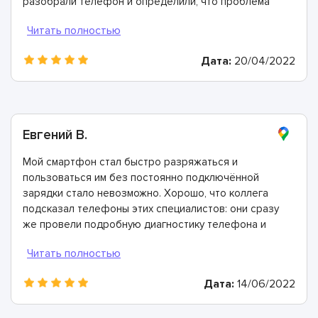
разобрали телефон и определили, что проблема
заключается в загрязнённых контактах в разъёме
телефона. Почистили их всего за 20 минут и теперь
все работает идеально. Спасибо!
Дата:
20/04/2022
Евгений В.
Мой смартфон стал быстро разряжаться и
пользоваться им без постоянно подключённой
зарядки стало невозможно. Хорошо, что коллега
подсказал телефоны этих специалистов: они сразу
же провели подробную диагностику телефона и
определили, что причина в выработавшем свой
ресурс аккумуляторе. Всего через 40 минут он был
заменен и теперь мой смартфон работает просто
Дата:
14/06/2022
отлично!