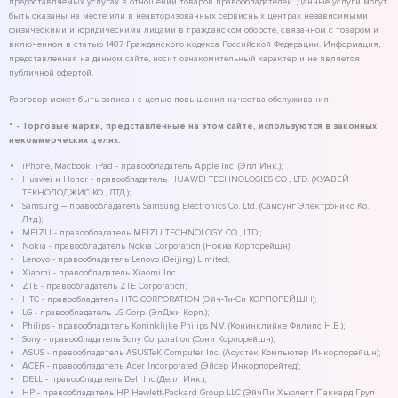
предоставляемых услугах в отношении товаров правообладателей. Данные услуги могут
быть оказаны на месте или в неавторизованных сервисных центрах независимыми
физическими и юридическими лицами в гражданском обороте, связанном с товаром и
включенном в статью 1487 Гражданского кодекса Российской Федерации. Информация,
представленная на данном сайте, носит ознакомительный характер и не является
публичной офертой.
Разговор может быть записан с целью повышения качества обслуживания.
* - Торговые марки, представленные на этом сайте, используются в законных
некоммерческих целях.
iPhone, Macbook, iPad - правообладатель Apple Inc. (Эпл Инк.);
Huawei и Honor - правообладатель HUAWEI TECHNOLOGIES CO., LTD. (ХУАВЕЙ
ТЕКНОЛОДЖИС КО., ЛТД.);
Samsung – правообладатель Samsung Electronics Co. Ltd. (Самсунг Электроникс Ко.,
Лтд.);
MEIZU - правообладатель MEIZU TECHNOLOGY CO., LTD.;
Nokia - правообладатель Nokia Corporation (Нокиа Корпорейшн);
Lenovo - правообладатель Lenovo (Beijing) Limited;
Xiaomi - правообладатель Xiaomi Inc.;
ZTE - правообладатель ZTE Corporation;
HTC - правообладатель HTC CORPORATION (Эйч-Ти-Си КОРПОРЕЙШН);
LG - правообладатель LG Corp. (ЭлДжи Корп.);
Philips - правообладатель Koninklijke Philips N.V. (Конинклийке Филипс Н.В.);
Sony - правообладатель Sony Corporation (Сони Корпорейшн);
ASUS - правообладатель ASUSTeK Computer Inc. (Асустек Компьютер Инкорпорейшн);
ACER - правообладатель Acer Incorporated (Эйсер Инкорпорейтед);
DELL - правообладатель Dell Inc.(Делл Инк.);
HP - правообладатель HP Hewlett-Packard Group LLC (ЭйчПи Хьюлетт Паккард Груп