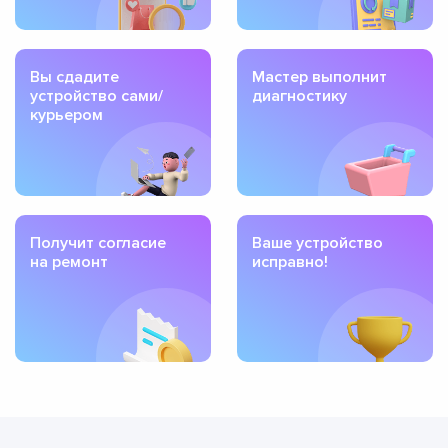
Вы сдадите
Мастер выполнит
устройство сами/
диагностику
курьером
Получит согласие
Ваше устройство
на ремонт
исправно!