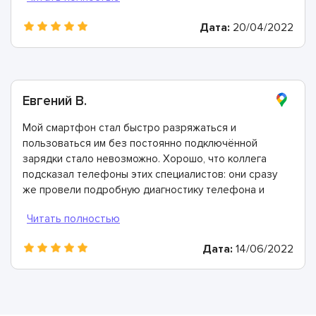
все работает идеально. Спасибо!
Дата:
20/04/2022
Евгений В.
Мой смартфон стал быстро разряжаться и
пользоваться им без постоянно подключённой
зарядки стало невозможно. Хорошо, что коллега
подсказал телефоны этих специалистов: они сразу
же провели подробную диагностику телефона и
определили, что причина в выработавшем свой
ресурс аккумуляторе. Всего через 40 минут он был
заменен и теперь мой смартфон работает просто
Дата:
14/06/2022
отлично!