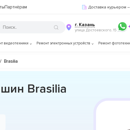
ты
Партнёрам
Доставка курьером –
г. Казань
улица Достоевского, 15
нт видеотехники
Ремонт электронных устройств
Ремонт фототехн
/
Brasilia
ин Brasilia