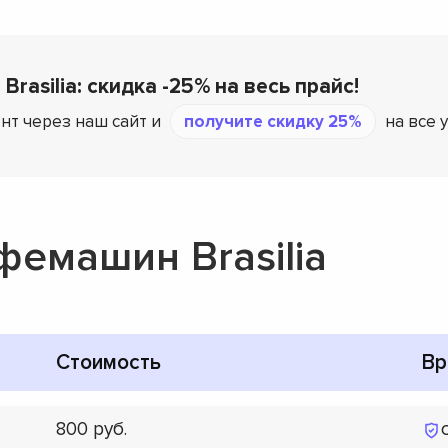
Brasilia: скидка -25% на весь прайс!
нт через наш сайт и
получите скидку 25%
на все у
емашин Brasilia
Стоимость
Вр
800