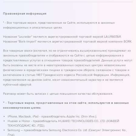
Правомерная информация
* - Все торговые марки, представленные на Сайте, используются в законных
информационных и описательных целях.
Название "Laurastar" является зарегистрированной торговой маркой LAURASTAR.
Название "Bork-Import" является зарегистрированной торговой маркой компании BORK.
Все товарные знаки (включая, но не ограничиваясь вышеуказанными) принадлежат их
законным правообладателям и отображаются на Сайте с целью информирования о
предоставляемых услугах в отношении товаров правообладателей. Данные услуги могут
быть оказаны на месте или в неавторизованных сервисных центрах независимыми
физическими и юридическими лицами в гражданском обороте, связанном с товаром и
включенном в статью 1487 Гражданского кодекса Российской Федерации. Информация,
представленная на данном сайте, носит ознакомительный характер и не является
публичной офертой.
Разговор может быть записан с целью повышения качества обслуживания.
* - Торговые марки, представленные на этом сайте, используются в законных
некоммерческих целях.
iPhone, Macbook, iPad - правообладатель Apple Inc. (Эпл Инк.);
Huawei и Honor - правообладатель HUAWEI TECHNOLOGIES CO., LTD. (ХУАВЕЙ
ТЕКНОЛОДЖИС КО., ЛТД.);
Samsung – правообладатель Samsung Electronics Co. Ltd. (Самсунг Электроникс Ко.,
Лтд.);