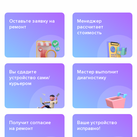
Оставьте заявку на
Менеджер
ремонт
рассчитает
стоимость
Вы сдадите
Мастер выполнит
устройство сами/
диагностику
курьером
Получит согласие
Ваше устройство
на ремонт
исправно!