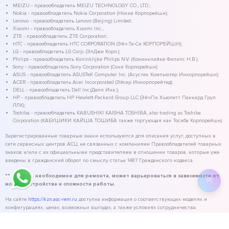
MEIZU - правообладатель MEIZU TECHNOLOGY CO., LTD.;
Nokia - правообладатель Nokia Corporation (Нокиа Корпорейшн);
Lenovo - правообладатель Lenovo (Beijing) Limited;
Xiaomi - правообладатель Xiaomi Inc.;
ZTE - правообладатель ZTE Corporation;
HTC - правообладатель HTC CORPORATION (Эйч-Ти-Си КОРПОРЕЙШН);
LG - правообладатель LG Corp. (ЭлДжи Корп.);
Philips - правообладатель Koninklijke Philips N.V. (Конинклийке Филипс Н.В.);
Sony - правообладатель Sony Corporation (Сони Корпорейшн);
ASUS - правообладатель ASUSTeK Computer Inc. (Асустек Компьютер Инкорпорейшн);
ACER - правообладатель Acer Incorporated (Эйсер Инкорпорейтед);
DELL - правообладатель Dell Inc.(Делл Инк.);
HP - правообладатель HP Hewlett-Packard Group LLC (ЭйчПи Хьюлетт Паккард Груп
ЛЛК);
Toshiba - правообладатель KABUSHIKI KAISHA TOSHIBA, also trading as Toshiba
Corporation (КАБУШИКИ КАЙША ТОШИБА также торгующая как Тосиба Корпорейшн).
Зарегистрированные товарные знаки используются для описания услуг, доступных в
сети сервисных центров АСЦ, не связанных с компаниями Правообладателей товарных
знаков и/или с их официальными представителями в отношении товаров, которые уже
введены в гражданский оборот по смыслу статьи 1487 Гражданского кодекса.
** - время, необходимое для ремонта, может варьироваться в зависимости от
модели устройства и сложности работы.
На сайте
https://kzn.asc-rem.ru
доступна информация о соответствующих моделях и
конфигурациях, ценах, возможных выгодах, а также условиях сотрудничества.