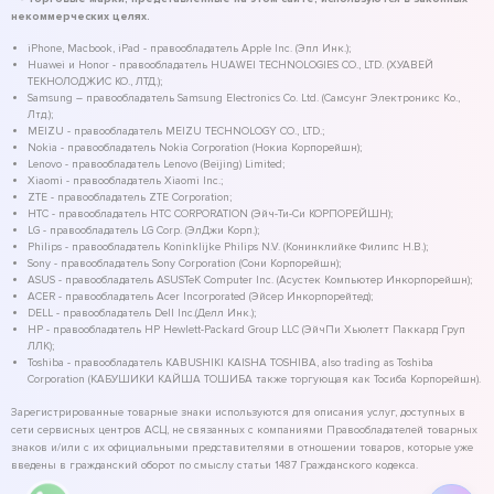
некоммерческих целях.
iPhone, Macbook, iPad - правообладатель Apple Inc. (Эпл Инк.);
Huawei и Honor - правообладатель HUAWEI TECHNOLOGIES CO., LTD. (ХУАВЕЙ
ТЕКНОЛОДЖИС КО., ЛТД.);
Samsung – правообладатель Samsung Electronics Co. Ltd. (Самсунг Электроникс Ко.,
Лтд.);
MEIZU - правообладатель MEIZU TECHNOLOGY CO., LTD.;
Nokia - правообладатель Nokia Corporation (Нокиа Корпорейшн);
Lenovo - правообладатель Lenovo (Beijing) Limited;
Xiaomi - правообладатель Xiaomi Inc.;
ZTE - правообладатель ZTE Corporation;
HTC - правообладатель HTC CORPORATION (Эйч-Ти-Си КОРПОРЕЙШН);
LG - правообладатель LG Corp. (ЭлДжи Корп.);
Philips - правообладатель Koninklijke Philips N.V. (Конинклийке Филипс Н.В.);
Sony - правообладатель Sony Corporation (Сони Корпорейшн);
ASUS - правообладатель ASUSTeK Computer Inc. (Асустек Компьютер Инкорпорейшн);
ACER - правообладатель Acer Incorporated (Эйсер Инкорпорейтед);
DELL - правообладатель Dell Inc.(Делл Инк.);
HP - правообладатель HP Hewlett-Packard Group LLC (ЭйчПи Хьюлетт Паккард Груп
ЛЛК);
Toshiba - правообладатель KABUSHIKI KAISHA TOSHIBA, also trading as Toshiba
Corporation (КАБУШИКИ КАЙША ТОШИБА также торгующая как Тосиба Корпорейшн).
Зарегистрированные товарные знаки используются для описания услуг, доступных в
сети сервисных центров АСЦ, не связанных с компаниями Правообладателей товарных
знаков и/или с их официальными представителями в отношении товаров, которые уже
введены в гражданский оборот по смыслу статьи 1487 Гражданского кодекса.