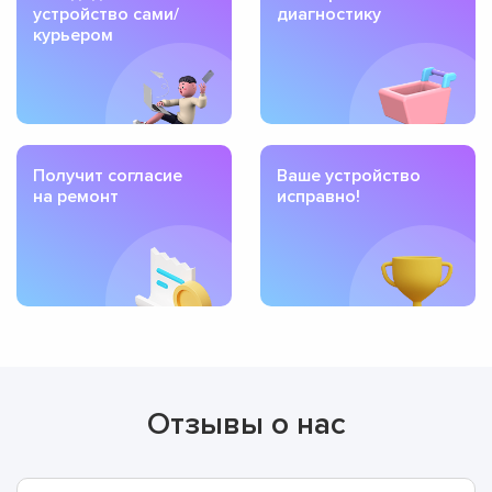
устройство сами/
диагностику
курьером
Получит согласие
Ваше устройство
на ремонт
исправно!
Отзывы о нас