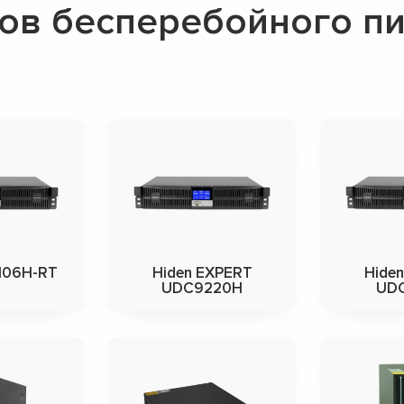
ов бесперебойного пи
106H-RT
Hiden EXPERT
Hide
UDC9220H
UD