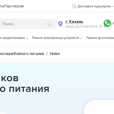
ты
Партнёрам
Доставка курьером –
г. Казань
улица Достоевского, 15
нт видеотехники
Ремонт электронных устройств
Ремонт фототехн
бесперебойного питания
/
Hiden
иков
о питания