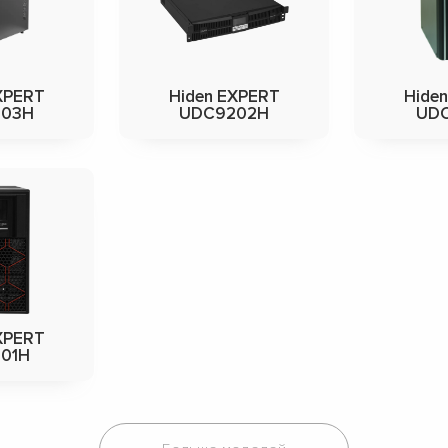
XPERT
Hiden EXPERT
Hide
203H
UDC9202H
UD
XPERT
01H