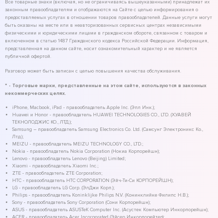
Все товарные знаки (включая, но не ограничиваясь вышеуказанными) принадлежат их
законным правообладателям и отображаются на Сайте с целью информирования о
предоставляемых услугах в отношении товаров правообладателей. Данные услуги могут
быть оказаны на месте или в неавторизованных сервисных центрах независимыми
физическими и юридическими лицами в гражданском обороте, связанном с товаром и
включенном в статью 1487 Гражданского кодекса Российской Федерации. Информация,
представленная на данном сайте, носит ознакомительный характер и не является
публичной офертой.
Разговор может быть записан с целью повышения качества обслуживания.
* - Торговые марки, представленные на этом сайте, используются в законных
некоммерческих целях.
iPhone, Macbook, iPad - правообладатель Apple Inc. (Эпл Инк.);
Huawei и Honor - правообладатель HUAWEI TECHNOLOGIES CO., LTD. (ХУАВЕЙ
ТЕКНОЛОДЖИС КО., ЛТД.);
Samsung – правообладатель Samsung Electronics Co. Ltd. (Самсунг Электроникс Ко.,
Лтд.);
MEIZU - правообладатель MEIZU TECHNOLOGY CO., LTD.;
Nokia - правообладатель Nokia Corporation (Нокиа Корпорейшн);
Lenovo - правообладатель Lenovo (Beijing) Limited;
Xiaomi - правообладатель Xiaomi Inc.;
ZTE - правообладатель ZTE Corporation;
HTC - правообладатель HTC CORPORATION (Эйч-Ти-Си КОРПОРЕЙШН);
LG - правообладатель LG Corp. (ЭлДжи Корп.);
Philips - правообладатель Koninklijke Philips N.V. (Конинклийке Филипс Н.В.);
Sony - правообладатель Sony Corporation (Сони Корпорейшн);
ASUS - правообладатель ASUSTeK Computer Inc. (Асустек Компьютер Инкорпорейшн);
ACER - правообладатель Acer Incorporated (Эйсер Инкорпорейтед);