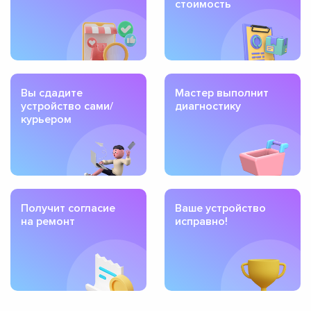
стоимость
Вы сдадите
Мастер выполнит
устройство сами/
диагностику
курьером
Получит согласие
Ваше устройство
на ремонт
исправно!