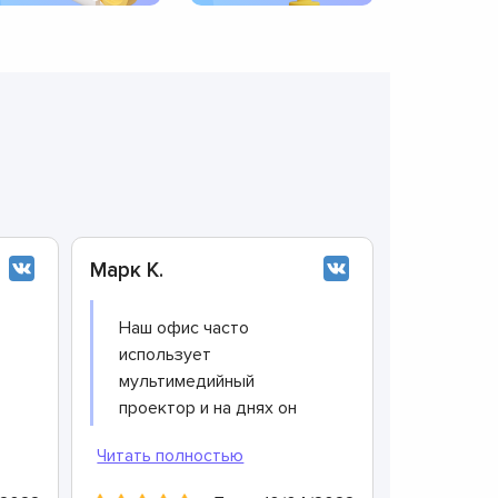
Марк К.
Наш офис часто
использует
мультимедийный
проектор и на днях он
вышел из строя. Я сразу
порекомендовала
руководителю