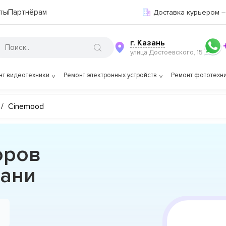
ты
Партнёрам
Доставка курьером –
г. Казань
улица Достоевского, 15
нт видеотехники
Ремонт электронных устройств
Ремонт фототехн
/
Cinemood
оров
зани