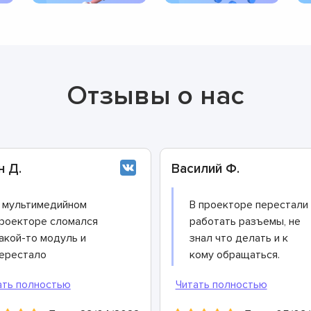
Отзывы о нас
н Д.
Василий Ф.
 мультимедийном
В проекторе перестали
роекторе сломался
работать разъемы, не
акой-то модуль и
знал что делать и к
ерестало
кому обращаться.
ранслироваться
Решил воспользоваться
зображение. Ремонт
«сарафанным радио» и
ужен был срочно,
обратился к советам