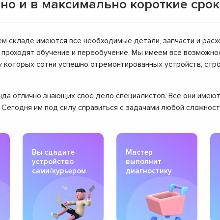
но и в максимально короткие сро
ем складе имеются все необходимые детали, запчасти и расх
проходят обучение и переобучение. Мы имеем все возможнос
ту которых сотни успешно отремонтированных устройств, ст
манда отлично знающих своё дело специалистов. Все они име
. Сегодня им под силу справиться с задачами любой сложнос
Вы сдадите
Мастер
устройство
выполнит
сами/курьером
диагностику