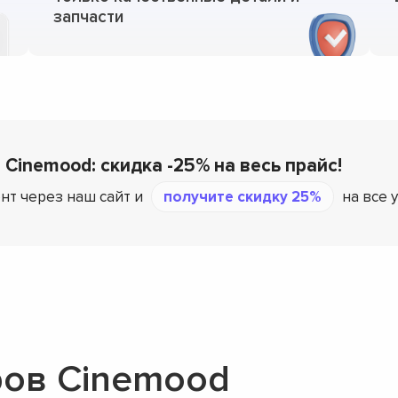
запчасти
 Cinemood: скидка -25% на весь прайс!
нт через наш сайт и
получите скидку 25%
на все 
ров Cinemood