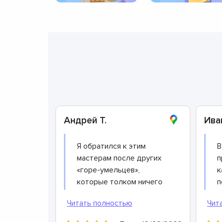
Андрей Т.
Ива
Я обратился к этим
В
мастерам после других
п
«горе-умельцев»,
к
которые толком ничего
п
не сделали и взяли с
т
меня кругленькую
и
сумму. Этот сервисный
н