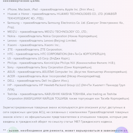
некоммерческих целях.
iPhone, Macbook, iPad - правообладатель Apple Inc. (Эпл Инк.);
Huawei и Honor - правообладатель HUAWEI TECHNOLOGIES CO., LTD. (ХУАВЕЙ
ТЕКНОЛОДЖИС КО., ЛТД.);
Samsung – правообладатель Samsung Electronics Co. Ltd. (Самсунг Электроникс Ко.,
Лтд.);
MEIZU - правообладатель MEIZU TECHNOLOGY CO., LTD.;
Nokia - правообладатель Nokia Corporation (Нокиа Корпорейшн);
Lenovo - правообладатель Lenovo (Beijing) Limited;
Xiaomi - правообладатель Xiaomi Inc.;
ZTE - правообладатель ZTE Corporation;
HTC - правообладатель HTC CORPORATION (Эйч-Ти-Си КОРПОРЕЙШН);
LG - правообладатель LG Corp. (ЭлДжи Корп.);
Philips - правообладатель Koninklijke Philips N.V. (Конинклийке Филипс Н.В.);
Sony - правообладатель Sony Corporation (Сони Корпорейшн);
ASUS - правообладатель ASUSTeK Computer Inc. (Асустек Компьютер Инкорпорейшн);
ACER - правообладатель Acer Incorporated (Эйсер Инкорпорейтед);
DELL - правообладатель Dell Inc.(Делл Инк.);
HP - правообладатель HP Hewlett-Packard Group LLC (ЭйчПи Хьюлетт Паккард Груп
ЛЛК);
Toshiba - правообладатель KABUSHIKI KAISHA TOSHIBA, also trading as Toshiba
Corporation (КАБУШИКИ КАЙША ТОШИБА также торгующая как Тосиба Корпорейшн).
Зарегистрированные товарные знаки используются для описания услуг, доступных в
сети сервисных центров АСЦ, не связанных с компаниями Правообладателей товарных
знаков и/или с их официальными представителями в отношении товаров, которые уже
введены в гражданский оборот по смыслу статьи 1487 Гражданского кодекса.
** - время, необходимое для ремонта, может варьироваться в зависимости от