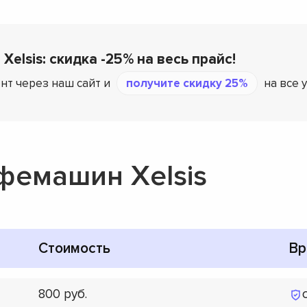
Xelsis: скидка -25% на весь прайс!
нт через наш сайт и
получите скидку 25%
на все 
фемашин Xelsis
Стоимость
Вр
800