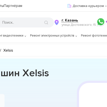
ты
Партнёрам
Доставка курьером –
г. Казань
улица Достоевского, 15
нт видеотехники
Ремонт электронных устройств
Ремонт фототехн
/
Xelsis
шин Xelsis