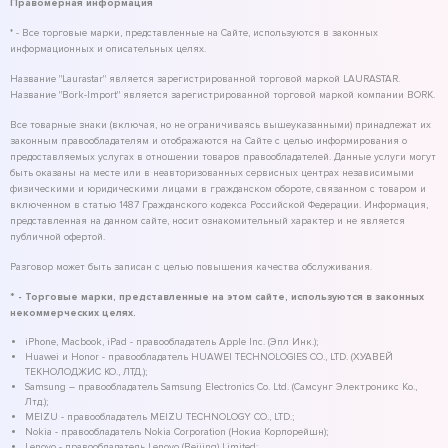
Правомерная информация
* - Все торговые марки, представленные на Сайте, используются в законных
информационных и описательных целях.
Название "Laurastar" является зарегистрированной торговой маркой LAURASTAR.
Название "Bork-Import" является зарегистрированной торговой маркой компании BORK.
Все товарные знаки (включая, но не ограничиваясь вышеуказанными) принадлежат их
законным правообладателям и отображаются на Сайте с целью информирования о
предоставляемых услугах в отношении товаров правообладателей. Данные услуги могут
быть оказаны на месте или в неавторизованных сервисных центрах независимыми
физическими и юридическими лицами в гражданском обороте, связанном с товаром и
включенном в статью 1487 Гражданского кодекса Российской Федерации. Информация,
представленная на данном сайте, носит ознакомительный характер и не является
публичной офертой.
Разговор может быть записан с целью повышения качества обслуживания.
* - Торговые марки, представленные на этом сайте, используются в законных
некоммерческих целях.
iPhone, Macbook, iPad - правообладатель Apple Inc. (Эпл Инк.);
Huawei и Honor - правообладатель HUAWEI TECHNOLOGIES CO., LTD. (ХУАВЕЙ
ТЕКНОЛОДЖИС КО., ЛТД.);
Samsung – правообладатель Samsung Electronics Co. Ltd. (Самсунг Электроникс Ко.,
Лтд.);
MEIZU - правообладатель MEIZU TECHNOLOGY CO., LTD.;
Nokia - правообладатель Nokia Corporation (Нокиа Корпорейшн);
Lenovo - правообладатель Lenovo (Beijing) Limited;