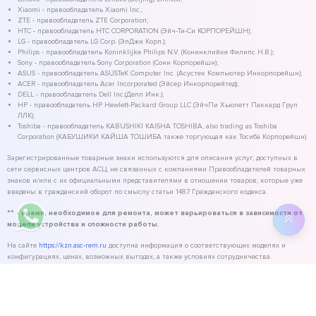
Xiaomi - правообладатель Xiaomi Inc.;
ZTE - правообладатель ZTE Corporation;
HTC - правообладатель HTC CORPORATION (Эйч-Ти-Си КОРПОРЕЙШН);
LG - правообладатель LG Corp. (ЭлДжи Корп.);
Philips - правообладатель Koninklijke Philips N.V. (Конинклийке Филипс Н.В.);
Sony - правообладатель Sony Corporation (Сони Корпорейшн);
ASUS - правообладатель ASUSTeK Computer Inc. (Асустек Компьютер Инкорпорейшн);
ACER - правообладатель Acer Incorporated (Эйсер Инкорпорейтед);
DELL - правообладатель Dell Inc.(Делл Инк.);
HP - правообладатель HP Hewlett-Packard Group LLC (ЭйчПи Хьюлетт Паккард Груп
ЛЛК);
Toshiba - правообладатель KABUSHIKI KAISHA TOSHIBA, also trading as Toshiba
Corporation (КАБУШИКИ КАЙША ТОШИБА также торгующая как Тосиба Корпорейшн).
Зарегистрированные товарные знаки используются для описания услуг, доступных в
сети сервисных центров АСЦ, не связанных с компаниями Правообладателей товарных
знаков и/или с их официальными представителями в отношении товаров, которые уже
введены в гражданский оборот по смыслу статьи 1487 Гражданского кодекса.
** - время, необходимое для ремонта, может варьироваться в зависимости от
модели устройства и сложности работы.
На сайте
https://kzn.asc-rem.ru
доступна информация о соответствующих моделях и
конфигурациях, ценах, возможных выгодах, а также условиях сотрудничества.
©
2026
ASC Service - сервисный центр