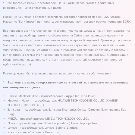
* - Все торговые марки, представленные на Сайте, используются в законных
информационных и описательных целях.
Название "Laurastar" является зарегистрированной торговой маркой LAURASTAR.
Название "Bork-Import" является зарегистрированной торговой маркой компании BORK.
Все товарные знаки (включая, но не ограничиваясь вышеуказанными) принадлежат их
законным правообладателям и отображаются на Сайте с целью информирования о
предоставляемых услугах в отношении товаров правообладателей. Данные услуги могут
быть оказаны на месте или в неавторизованных сервисных центрах независимыми
физическими и юридическими лицами в гражданском обороте, связанном с товаром и
включенном в статью 1487 Гражданского кодекса Российской Федерации. Информация,
представленная на данном сайте, носит ознакомительный характер и не является
публичной офертой.
Разговор может быть записан с целью повышения качества обслуживания.
* - Торговые марки, представленные на этом сайте, используются в законных
некоммерческих целях.
iPhone, Macbook, iPad - правообладатель Apple Inc. (Эпл Инк.);
Huawei и Honor - правообладатель HUAWEI TECHNOLOGIES CO., LTD. (ХУАВЕЙ
ТЕКНОЛОДЖИС КО., ЛТД.);
Samsung – правообладатель Samsung Electronics Co. Ltd. (Самсунг Электроникс Ко.,
Лтд.);
MEIZU - правообладатель MEIZU TECHNOLOGY CO., LTD.;
Nokia - правообладатель Nokia Corporation (Нокиа Корпорейшн);
Lenovo - правообладатель Lenovo (Beijing) Limited;
Xiaomi - правообладатель Xiaomi Inc.;