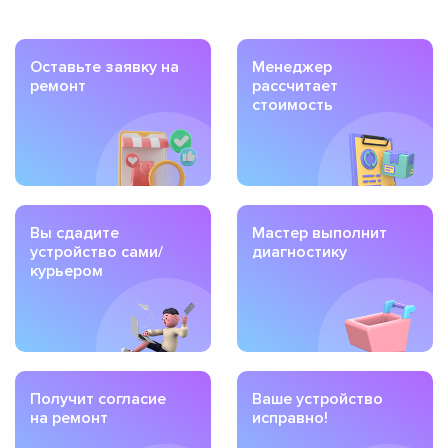
Оставьте заявку на
Менеджер
ремонт
рассчитает
стоимость
Вы сдадите
Мастер выполнит
устройство сами/
диагностику
курьером
Получит согласие
Ваше устройство
на ремонт
исправно!