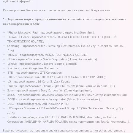
публичной офертой.
Разговор может быть записан с целью повышения качества обслуживания.
* - Торговые марки, представленные на этом сайте, используются в законных
некоммерческих целях.
iPhone, Macbook, iPad - правообладатель Apple Inc. (Эпл Инк.);
Huawei и Honor - правообладатель HUAWEI TECHNOLOGIES CO., LTD. (ХУАВЕЙ
ТЕКНОЛОДЖИС КО., ЛТД.);
Samsung – правообладатель Samsung Electronics Co. Ltd. (Самсунг Электроникс Ко.,
Лтд.);
MEIZU - правообладатель MEIZU TECHNOLOGY CO., LTD.;
Nokia - правообладатель Nokia Corporation (Нокиа Корпорейшн);
Lenovo - правообладатель Lenovo (Beijing) Limited;
Xiaomi - правообладатель Xiaomi Inc.;
ZTE - правообладатель ZTE Corporation;
HTC - правообладатель HTC CORPORATION (Эйч-Ти-Си КОРПОРЕЙШН);
LG - правообладатель LG Corp. (ЭлДжи Корп.);
Philips - правообладатель Koninklijke Philips N.V. (Конинклийке Филипс Н.В.);
Sony - правообладатель Sony Corporation (Сони Корпорейшн);
ASUS - правообладатель ASUSTeK Computer Inc. (Асустек Компьютер Инкорпорейшн);
ACER - правообладатель Acer Incorporated (Эйсер Инкорпорейтед);
DELL - правообладатель Dell Inc.(Делл Инк.);
HP - правообладатель HP Hewlett-Packard Group LLC (ЭйчПи Хьюлетт Паккард Груп
ЛЛК);
Toshiba - правообладатель KABUSHIKI KAISHA TOSHIBA, also trading as Toshiba
Corporation (КАБУШИКИ КАЙША ТОШИБА также торгующая как Тосиба Корпорейшн).
Зарегистрированные товарные знаки используются для описания услуг, доступных в