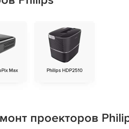
coPix Max
Philips HDP2510
онт проекторов Phili