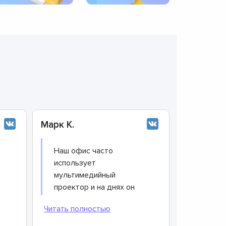
Марк К.
Наш офис часто
использует
мультимедийный
проектор и на днях он
вышел из строя. Я сразу
порекомендовала
руководителю