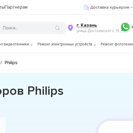
ты
Партнёрам
Доставка курьером –
г. Казань
улица Достоевского, 15
нт видеотехники
Ремонт электронных устройств
Ремонт фототехн
/
Philips
ров Philips