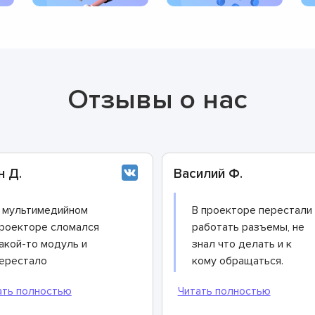
Отзывы о нас
н Д.
Василий Ф.
 мультимедийном
В проекторе перестали
роекторе сломался
работать разъемы, не
акой-то модуль и
знал что делать и к
ерестало
кому обращаться.
ранслироваться
Решил воспользоваться
зображение. Ремонт
«сарафанным радио» и
ужен был срочно,
обратился к советам