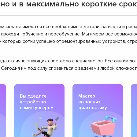
но и в максимально короткие сро
ем складе имеются все необходимые детали, запчасти и расх
проходят обучение и переобучение. Мы имеем все возможнос
ту которых сотни успешно отремонтированных устройств, ст
манда отлично знающих своё дело специалистов. Все они име
. Сегодня им под силу справиться с задачами любой сложнос
Вы сдадите
Мастер
устройство
выполнит
сами/курьером
диагностику