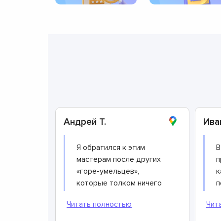
Андрей Т.
Ива
Я обратился к этим
В
мастерам после других
п
«горе-умельцев»,
к
которые толком ничего
п
не сделали и взяли с
т
меня кругленькую
и
сумму. Этот сервисный
н