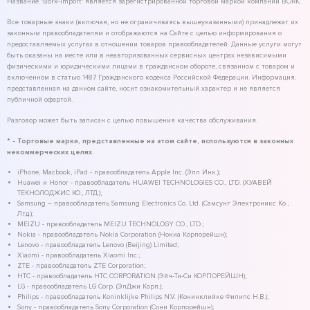
Название "Bork-Import" является зарегистрированной торговой маркой компании BORK.
Все товарные знаки (включая, но не ограничиваясь вышеуказанными) принадлежат их
законным правообладателям и отображаются на Сайте с целью информирования о
предоставляемых услугах в отношении товаров правообладателей. Данные услуги могут
быть оказаны на месте или в неавторизованных сервисных центрах независимыми
физическими и юридическими лицами в гражданском обороте, связанном с товаром и
включенном в статью 1487 Гражданского кодекса Российской Федерации. Информация,
представленная на данном сайте, носит ознакомительный характер и не является
публичной офертой.
Разговор может быть записан с целью повышения качества обслуживания.
* - Торговые марки, представленные на этом сайте, используются в законных
некоммерческих целях.
iPhone, Macbook, iPad - правообладатель Apple Inc. (Эпл Инк.);
Huawei и Honor - правообладатель HUAWEI TECHNOLOGIES CO., LTD. (ХУАВЕЙ
ТЕКНОЛОДЖИС КО., ЛТД.);
Samsung – правообладатель Samsung Electronics Co. Ltd. (Самсунг Электроникс Ко.,
Лтд.);
MEIZU - правообладатель MEIZU TECHNOLOGY CO., LTD.;
Nokia - правообладатель Nokia Corporation (Нокиа Корпорейшн);
Lenovo - правообладатель Lenovo (Beijing) Limited;
Xiaomi - правообладатель Xiaomi Inc.;
ZTE - правообладатель ZTE Corporation;
HTC - правообладатель HTC CORPORATION (Эйч-Ти-Си КОРПОРЕЙШН);
LG - правообладатель LG Corp. (ЭлДжи Корп.);
Philips - правообладатель Koninklijke Philips N.V. (Конинклийке Филипс Н.В.);
Sony - правообладатель Sony Corporation (Сони Корпорейшн);