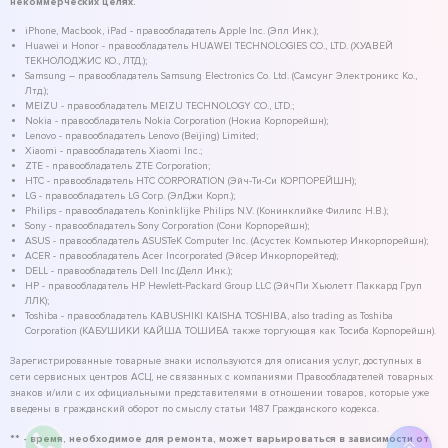
некоммерческих целях.
iPhone, Macbook, iPad - правообладатель Apple Inc. (Эпл Инк.);
Huawei и Honor - правообладатель HUAWEI TECHNOLOGIES CO., LTD. (ХУАВЕЙ
ТЕКНОЛОДЖИС КО., ЛТД.);
Samsung – правообладатель Samsung Electronics Co. Ltd. (Самсунг Электроникс Ко.,
Лтд.);
MEIZU - правообладатель MEIZU TECHNOLOGY CO., LTD.;
Nokia - правообладатель Nokia Corporation (Нокиа Корпорейшн);
Lenovo - правообладатель Lenovo (Beijing) Limited;
Xiaomi - правообладатель Xiaomi Inc.;
ZTE - правообладатель ZTE Corporation;
HTC - правообладатель HTC CORPORATION (Эйч-Ти-Си КОРПОРЕЙШН);
LG - правообладатель LG Corp. (ЭлДжи Корп.);
Philips - правообладатель Koninklijke Philips N.V. (Конинклийке Филипс Н.В.);
Sony - правообладатель Sony Corporation (Сони Корпорейшн);
ASUS - правообладатель ASUSTeK Computer Inc. (Асустек Компьютер Инкорпорейшн);
ACER - правообладатель Acer Incorporated (Эйсер Инкорпорейтед);
DELL - правообладатель Dell Inc.(Делл Инк.);
HP - правообладатель HP Hewlett-Packard Group LLC (ЭйчПи Хьюлетт Паккард Груп
ЛЛК);
Toshiba - правообладатель KABUSHIKI KAISHA TOSHIBA, also trading as Toshiba
Corporation (КАБУШИКИ КАЙША ТОШИБА также торгующая как Тосиба Корпорейшн).
Зарегистрированные товарные знаки используются для описания услуг, доступных в
сети сервисных центров АСЦ, не связанных с компаниями Правообладателей товарных
знаков и/или с их официальными представителями в отношении товаров, которые уже
введены в гражданский оборот по смыслу статьи 1487 Гражданского кодекса.
** - время, необходимое для ремонта, может варьироваться в зависимости от