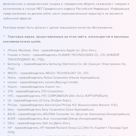
физическими и юридическими лицами в гражданском обороте, связанном с товаром и
включенном в статью 1487 Гражданского кодекса Российской Федерации. Информация,
представленная на данном сайте, носит ознакомительный характер и не является
публичной офертой.
Разговор может быть записан с целью повышения качества обслуживания.
* - Торговые марки, представленные на этом сайте, используются в законных
некоммерческих целях.
iPhone, Macbook, iPad - правообладатель Apple Inc. (Эпл Инк.);
Huawei и Honor - правообладатель HUAWEI TECHNOLOGIES CO., LTD. (ХУАВЕЙ
ТЕКНОЛОДЖИС КО., ЛТД.);
Samsung – правообладатель Samsung Electronics Co. Ltd. (Самсунг Электроникс Ко.,
Лтд.);
MEIZU - правообладатель MEIZU TECHNOLOGY CO., LTD.;
Nokia - правообладатель Nokia Corporation (Нокиа Корпорейшн);
Lenovo - правообладатель Lenovo (Beijing) Limited;
Xiaomi - правообладатель Xiaomi Inc.;
ZTE - правообладатель ZTE Corporation;
HTC - правообладатель HTC CORPORATION (Эйч-Ти-Си КОРПОРЕЙШН);
LG - правообладатель LG Corp. (ЭлДжи Корп.);
Philips - правообладатель Koninklijke Philips N.V. (Конинклийке Филипс Н.В.);
Sony - правообладатель Sony Corporation (Сони Корпорейшн);
ASUS - правообладатель ASUSTeK Computer Inc. (Асустек Компьютер Инкорпорейшн);
ACER - правообладатель Acer Incorporated (Эйсер Инкорпорейтед);
DELL - правообладатель Dell Inc.(Делл Инк.);
HP - правообладатель HP Hewlett-Packard Group LLC (ЭйчПи Хьюлетт Паккард Груп
ЛЛК);