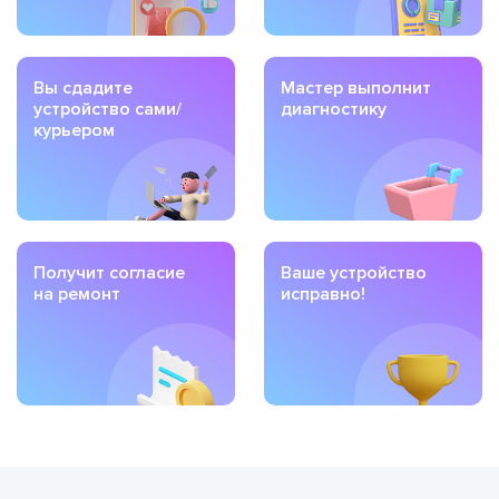
Вы сдадите
Мастер выполнит
устройство сами/
диагностику
курьером
Получит согласие
Ваше устройство
на ремонт
исправно!