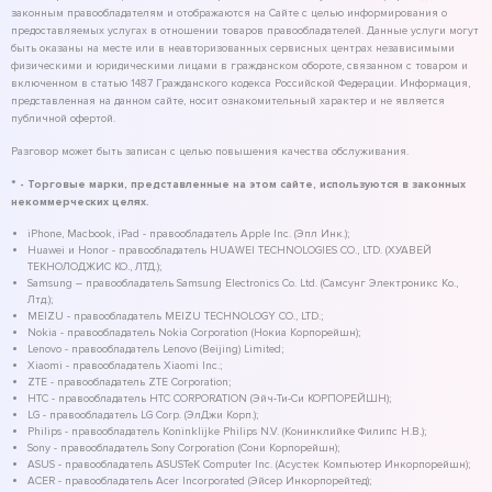
законным правообладателям и отображаются на Сайте с целью информирования о
предоставляемых услугах в отношении товаров правообладателей. Данные услуги могут
быть оказаны на месте или в неавторизованных сервисных центрах независимыми
физическими и юридическими лицами в гражданском обороте, связанном с товаром и
включенном в статью 1487 Гражданского кодекса Российской Федерации. Информация,
представленная на данном сайте, носит ознакомительный характер и не является
публичной офертой.
Разговор может быть записан с целью повышения качества обслуживания.
* - Торговые марки, представленные на этом сайте, используются в законных
некоммерческих целях.
iPhone, Macbook, iPad - правообладатель Apple Inc. (Эпл Инк.);
Huawei и Honor - правообладатель HUAWEI TECHNOLOGIES CO., LTD. (ХУАВЕЙ
ТЕКНОЛОДЖИС КО., ЛТД.);
Samsung – правообладатель Samsung Electronics Co. Ltd. (Самсунг Электроникс Ко.,
Лтд.);
MEIZU - правообладатель MEIZU TECHNOLOGY CO., LTD.;
Nokia - правообладатель Nokia Corporation (Нокиа Корпорейшн);
Lenovo - правообладатель Lenovo (Beijing) Limited;
Xiaomi - правообладатель Xiaomi Inc.;
ZTE - правообладатель ZTE Corporation;
HTC - правообладатель HTC CORPORATION (Эйч-Ти-Си КОРПОРЕЙШН);
LG - правообладатель LG Corp. (ЭлДжи Корп.);
Philips - правообладатель Koninklijke Philips N.V. (Конинклийке Филипс Н.В.);
Sony - правообладатель Sony Corporation (Сони Корпорейшн);
ASUS - правообладатель ASUSTeK Computer Inc. (Асустек Компьютер Инкорпорейшн);
ACER - правообладатель Acer Incorporated (Эйсер Инкорпорейтед);