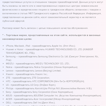
предоставляемых услугах в отношении товаров правообладателей. Данные услуги могут
быть оказаны на месте или в неавторизованных сервисных центрах независимыми
физическими и юридическими лицами в гражданском обороте, связанном с товаром и
включенном в статью 1487 Гражданского кодекса Российской Федерации. Информация,
представленная на данном сайте, носит ознакомительный характер и не является
публичной офертой.
Разговор может быть записан с целью повышения качества обслуживания.
* - Торговые марки, представленные на этом сайте, используются в законных
некоммерческих целях.
iPhone, Macbook, iPad - правообладатель Apple Inc. (Эпл Инк.);
Huawei и Honor - правообладатель HUAWEI TECHNOLOGIES CO., LTD. (ХУАВЕЙ
ТЕКНОЛОДЖИС КО., ЛТД.);
Samsung – правообладатель Samsung Electronics Co. Ltd. (Самсунг Электроникс Ко.,
Лтд.);
MEIZU - правообладатель MEIZU TECHNOLOGY CO., LTD.;
Nokia - правообладатель Nokia Corporation (Нокиа Корпорейшн);
Lenovo - правообладатель Lenovo (Beijing) Limited;
Xiaomi - правообладатель Xiaomi Inc.;
ZTE - правообладатель ZTE Corporation;
HTC - правообладатель HTC CORPORATION (Эйч-Ти-Си КОРПОРЕЙШН);
LG - правообладатель LG Corp. (ЭлДжи Корп.);
Philips - правообладатель Koninklijke Philips N.V. (Конинклийке Филипс Н.В.);
Sony - правообладатель Sony Corporation (Сони Корпорейшн);
ASUS - правообладатель ASUSTeK Computer Inc. (Асустек Компьютер Инкорпорейшн);
ACER - правообладатель Acer Incorporated (Эйсер Инкорпорейтед);
DELL - правообладатель Dell Inc.(Делл Инк.);