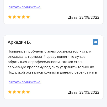
проблем- окисление контактов. В течение часа все
разобрали, почистили, проверили состояние всех
проводов. Ребята - настоящие профессионалы!
Дата:
28/08/2022
Аркадий Б.
Появились проблемы с электросамокатом - стали
отказывать тормоза. Я сразу понял, что лучше
обратиться к профессионалам, так как столь
серьёзную проблему под силу устранить только им.
Под рукой оказались контакты данного сервиса и я в
ближайший свободный день сюда приехал.
Сервисные инженеры диагностику и рассказали, что
причина неполадки кроется в оторвавшемся тросе.
Дата:
23/03/2022
Заменили его в тот же день, огромное спасибо!