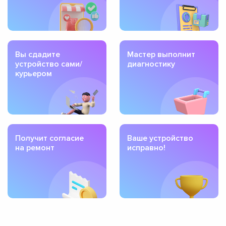
Вы сдадите
Мастер выполнит
устройство сами/
диагностику
курьером
Получит согласие
Ваше устройство
на ремонт
исправно!