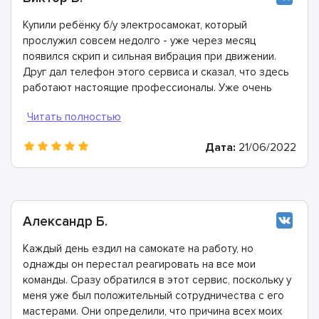
Купили ребёнку б/у электросамокат, который
прослужил совсем недолго - уже через месяц
появился скрип и сильная вибрация при движении.
Друг дал телефон этого сервиса и сказал, что здесь
работают настоящие профессионалы. Уже очень
скоро я сам в этом убедился: мастера провели
диагностику и рассказали, что необходимо заменить
подшипники, промыть некоторые детали и заполнить
Дата:
21/06/2022
смазкой. Все было выполнено всего за пару часов,
всем рекомендую ASC сервис!
Александр Б.
Каждый день ездил на самокате на работу, но
однажды он перестал реагировать на все мои
команды. Сразу обратился в этот сервис, поскольку у
меня уже был положительный сотрудничества с его
мастерами. Они определили, что причина всех моих