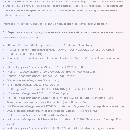
физическими и юридическими лицами в гражданском обороте, связанном с товаром и
включенном в статью 1487 Гражданского кодекса Российской Федерации. Информация,
представленная на данном сайте, носит ознакомительный характер и не является
публичной офертой.
Разговор может быть записан с целью повышения качества обслуживания.
* - Торговые марки, представленные на этом сайте, используются в законных
некоммерческих целях.
iPhone, Macbook, iPad - правообладатель Apple Inc. (Эпл Инк.);
Huawei и Honor - правообладатель HUAWEI TECHNOLOGIES CO., LTD. (ХУАВЕЙ
ТЕКНОЛОДЖИС КО., ЛТД.);
Samsung – правообладатель Samsung Electronics Co. Ltd. (Самсунг Электроникс Ко.,
Лтд.);
MEIZU - правообладатель MEIZU TECHNOLOGY CO., LTD.;
Nokia - правообладатель Nokia Corporation (Нокиа Корпорейшн);
Lenovo - правообладатель Lenovo (Beijing) Limited;
Xiaomi - правообладатель Xiaomi Inc.;
ZTE - правообладатель ZTE Corporation;
HTC - правообладатель HTC CORPORATION (Эйч-Ти-Си КОРПОРЕЙШН);
LG - правообладатель LG Corp. (ЭлДжи Корп.);
Philips - правообладатель Koninklijke Philips N.V. (Конинклийке Филипс Н.В.);
Sony - правообладатель Sony Corporation (Сони Корпорейшн);
ASUS - правообладатель ASUSTeK Computer Inc. (Асустек Компьютер Инкорпорейшн);
ACER - правообладатель Acer Incorporated (Эйсер Инкорпорейтед);
DELL - правообладатель Dell Inc.(Делл Инк.);
HP - правообладатель HP Hewlett-Packard Group LLC (ЭйчПи Хьюлетт Паккард Груп
ЛЛК);
Toshiba - правообладатель KABUSHIKI KAISHA TOSHIBA, also trading as Toshiba