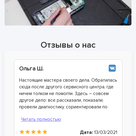
Отзывы о нас
Анна О.
Смотрел многочисленные ролики на ютуб,
хотел сделать ремонт самостоятельно чтоб
сэкономить, а в итоге только время потерял.
Хорошо коллега дал контакты этого
сервисного центра, теперь всегда сюда буду
обращаться. Очень вежливые и грамотные
мастера, произвели ремонт быстро и дали
хорошую гарантию.
Дата:
25/09/2021