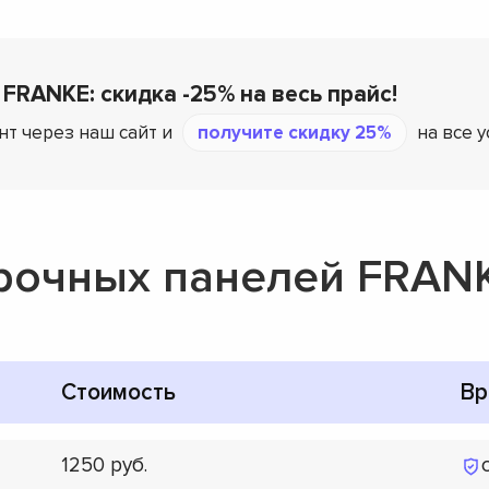
 FRANKE: скидка -25% на весь прайс!
нт через наш сайт и
получите скидку 25%
на все у
рочных панелей FRAN
Стоимость
Вр
1250