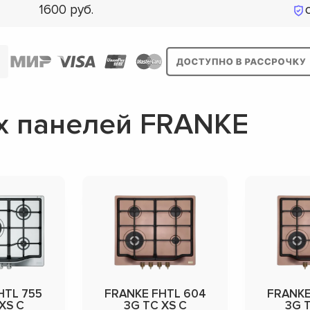
1600
х панелей FRANKE
HTL 755
FRANKE FHTL 604
FRANKE
XS C
3G TC XS C
3G 