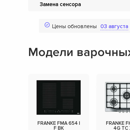
Замена сенсора
Цены обновлены
03 августа
Модели варочны
FRANKE FMA 654 I
FRANKE F
F BK
4G TC 