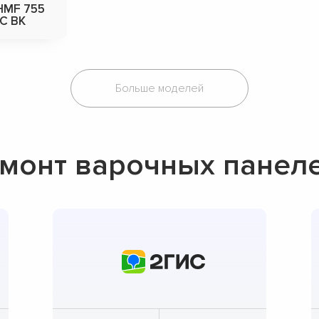
HMF 755
C BK
Больше моделей
монт варочных панел