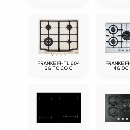
FRANKE FHTL 604
FRANKE F
3G TC CO C
4G DC 