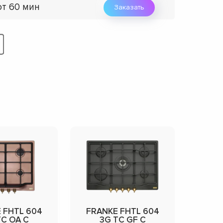
от 60 мин
Заказать
 FHTL 604
FRANKE FHTL 604
TC OA C
3G TC GF C