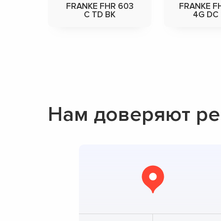
FRANKE FHR 603
FRANKE F
C TD BK
4G DC 
Нам доверяют ре