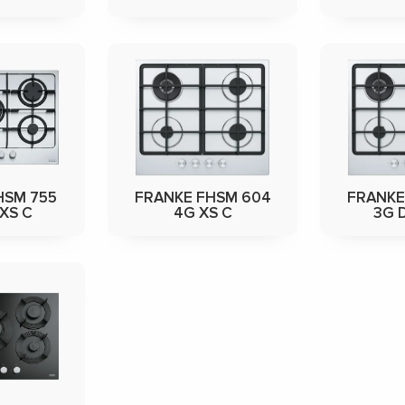
HSM 755
FRANKE FHSM 604
FRANKE
XS C
4G XS C
3G 