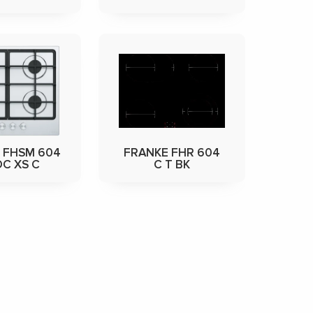
 FHSM 604
FRANKE FHR 604
DC XS C
C T BK