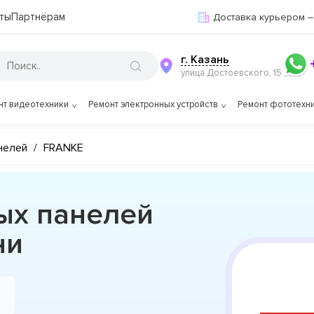
ты
Партнёрам
Доставка курьером –
г. Казань
улица Достоевского, 15
нт видеотехники
Ремонт электронных устройств
Ремонт фототехн
нелей
/
FRANKE
ых панелей
ни