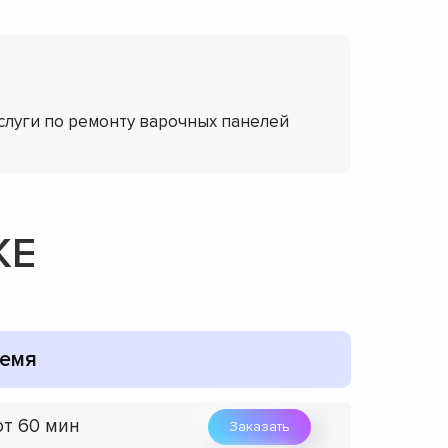
слуги по ремонту варочных панелей
KE
емя
от 60 мин
Заказать