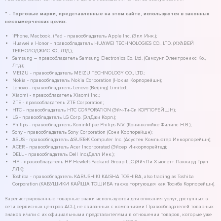
* - Торговые марки, представленные на этом сайте, используются в законных
некоммерческих целях.
iPhone, Macbook, iPad - правообладатель Apple Inc. (Эпл Инк.);
Huawei и Honor - правообладатель HUAWEI TECHNOLOGIES CO., LTD. (ХУАВЕЙ
ТЕКНОЛОДЖИС КО., ЛТД.);
Samsung – правообладатель Samsung Electronics Co. Ltd. (Самсунг Электроникс Ко.,
Лтд.);
MEIZU - правообладатель MEIZU TECHNOLOGY CO., LTD.;
Nokia - правообладатель Nokia Corporation (Нокиа Корпорейшн);
Lenovo - правообладатель Lenovo (Beijing) Limited;
Xiaomi - правообладатель Xiaomi Inc.;
ZTE - правообладатель ZTE Corporation;
HTC - правообладатель HTC CORPORATION (Эйч-Ти-Си КОРПОРЕЙШН);
LG - правообладатель LG Corp. (ЭлДжи Корп.);
Philips - правообладатель Koninklijke Philips N.V. (Конинклийке Филипс Н.В.);
Sony - правообладатель Sony Corporation (Сони Корпорейшн);
ASUS - правообладатель ASUSTeK Computer Inc. (Асустек Компьютер Инкорпорейшн);
ACER - правообладатель Acer Incorporated (Эйсер Инкорпорейтед);
DELL - правообладатель Dell Inc.(Делл Инк.);
HP - правообладатель HP Hewlett-Packard Group LLC (ЭйчПи Хьюлетт Паккард Груп
ЛЛК);
Toshiba - правообладатель KABUSHIKI KAISHA TOSHIBA, also trading as Toshiba
Corporation (КАБУШИКИ КАЙША ТОШИБА также торгующая как Тосиба Корпорейшн).
Зарегистрированные товарные знаки используются для описания услуг, доступных в
сети сервисных центров АСЦ, не связанных с компаниями Правообладателей товарных
знаков и/или с их официальными представителями в отношении товаров, которые уже