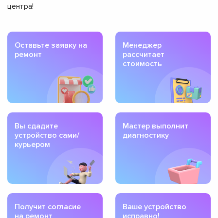
центра!
Оставьте заявку на
Менеджер
ремонт
рассчитает
стоимость
Вы сдадите
Мастер выполнит
устройство сами/
диагностику
курьером
Получит согласие
Ваше устройство
на ремонт
исправно!