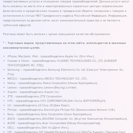
предоставляемых услугах в отношении товаров правообладателей. Данные услуги могут
быть оказаны на месте или в неавторизованных сервисных центрах независимыми
физическими и юридическими лицами в гражданском обороте, связанном с товаром и
включенном в статью 1487 Гражданского кодекса Российской Федерации. Информация,
представленная на данном сайте, носит ознакомительный характер и не является
публичной офертой.
Разговор может быть записан с целью повышения качества обслуживания.
* - Торговые марки, представленные на этом сайте, используются в законных
некоммерческих целях.
iPhone, Macbook, iPad - правообладатель Apple Inc. (Эпл Инк.);
Huawei и Honor - правообладатель HUAWEI TECHNOLOGIES CO., LTD. (ХУАВЕЙ
ТЕКНОЛОДЖИС КО., ЛТД.);
Samsung – правообладатель Samsung Electronics Co. Ltd. (Самсунг Электроникс Ко.,
Лтд.);
MEIZU - правообладатель MEIZU TECHNOLOGY CO., LTD.;
Nokia - правообладатель Nokia Corporation (Нокиа Корпорейшн);
Lenovo - правообладатель Lenovo (Beijing) Limited;
Xiaomi - правообладатель Xiaomi Inc.;
ZTE - правообладатель ZTE Corporation;
HTC - правообладатель HTC CORPORATION (Эйч-Ти-Си КОРПОРЕЙШН);
LG - правообладатель LG Corp. (ЭлДжи Корп.);
Philips - правообладатель Koninklijke Philips N.V. (Конинклийке Филипс Н.В.);
Sony - правообладатель Sony Corporation (Сони Корпорейшн);
ASUS - правообладатель ASUSTeK Computer Inc. (Асустек Компьютер Инкорпорейшн);
ACER - правообладатель Acer Incorporated (Эйсер Инкорпорейтед);
DELL - правообладатель Dell Inc.(Делл Инк.);
HP - правообладатель HP Hewlett-Packard Group LLC (ЭйчПи Хьюлетт Паккард Груп