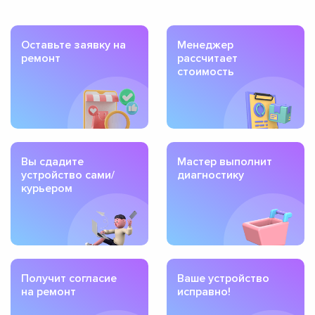
Оставьте заявку на
Менеджер
ремонт
рассчитает
стоимость
Вы сдадите
Мастер выполнит
устройство сами/
диагностику
курьером
Получит согласие
Ваше устройство
на ремонт
исправно!