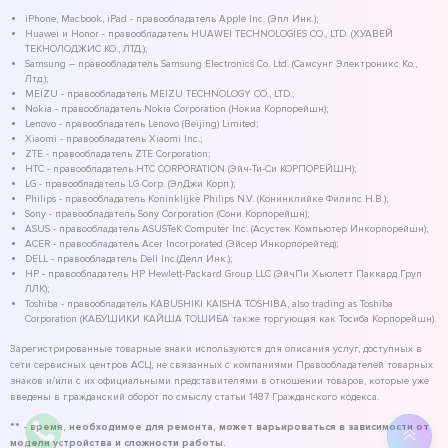
iPhone, Macbook, iPad - правообладатель Apple Inc. (Эпл Инк.);
Huawei и Honor - правообладатель HUAWEI TECHNOLOGIES CO., LTD. (ХУАВЕЙ
ТЕКНОЛОДЖИС КО., ЛТД.);
Samsung – правообладатель Samsung Electronics Co. Ltd. (Самсунг Электроникс Ко.,
Лтд.);
MEIZU - правообладатель MEIZU TECHNOLOGY CO., LTD.;
Nokia - правообладатель Nokia Corporation (Нокиа Корпорейшн);
Lenovo - правообладатель Lenovo (Beijing) Limited;
Xiaomi - правообладатель Xiaomi Inc.;
ZTE - правообладатель ZTE Corporation;
HTC - правообладатель HTC CORPORATION (Эйч-Ти-Си КОРПОРЕЙШН);
LG - правообладатель LG Corp. (ЭлДжи Корп.);
Philips - правообладатель Koninklijke Philips N.V. (Конинклийке Филипс Н.В.);
Sony - правообладатель Sony Corporation (Сони Корпорейшн);
ASUS - правообладатель ASUSTeK Computer Inc. (Асустек Компьютер Инкорпорейшн);
ACER - правообладатель Acer Incorporated (Эйсер Инкорпорейтед);
DELL - правообладатель Dell Inc.(Делл Инк.);
HP - правообладатель HP Hewlett-Packard Group LLC (ЭйчПи Хьюлетт Паккард Груп
ЛЛК);
Toshiba - правообладатель KABUSHIKI KAISHA TOSHIBA, also trading as Toshiba
Corporation (КАБУШИКИ КАЙША ТОШИБА также торгующая как Тосиба Корпорейшн).
Зарегистрированные товарные знаки используются для описания услуг, доступных в
сети сервисных центров АСЦ, не связанных с компаниями Правообладателей товарных
знаков и/или с их официальными представителями в отношении товаров, которые уже
введены в гражданский оборот по смыслу статьи 1487 Гражданского кодекса.
** - время, необходимое для ремонта, может варьироваться в зависимости от
модели устройства и сложности работы.