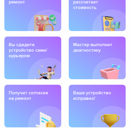
ремонт
рассчитает
стоимость
Вы сдадите
Мастер выполнит
устройство сами/
диагностику
курьером
Получит согласие
Ваше устройство
на ремонт
исправно!