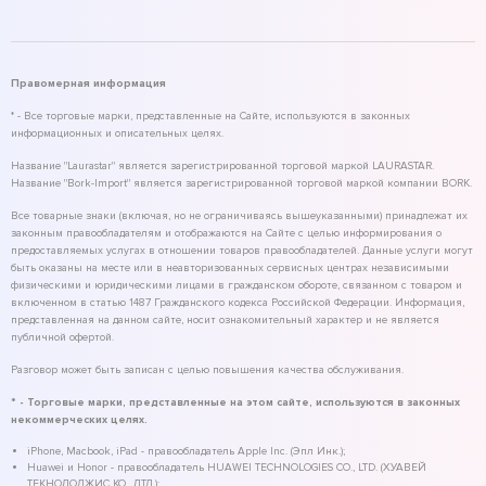
Правомерная информация
* - Все торговые марки, представленные на Сайте, используются в законных
информационных и описательных целях.
Название "Laurastar" является зарегистрированной торговой маркой LAURASTAR.
Название "Bork-Import" является зарегистрированной торговой маркой компании BORK.
Все товарные знаки (включая, но не ограничиваясь вышеуказанными) принадлежат их
законным правообладателям и отображаются на Сайте с целью информирования о
предоставляемых услугах в отношении товаров правообладателей. Данные услуги могут
быть оказаны на месте или в неавторизованных сервисных центрах независимыми
физическими и юридическими лицами в гражданском обороте, связанном с товаром и
включенном в статью 1487 Гражданского кодекса Российской Федерации. Информация,
представленная на данном сайте, носит ознакомительный характер и не является
публичной офертой.
Разговор может быть записан с целью повышения качества обслуживания.
* - Торговые марки, представленные на этом сайте, используются в законных
некоммерческих целях.
iPhone, Macbook, iPad - правообладатель Apple Inc. (Эпл Инк.);
Huawei и Honor - правообладатель HUAWEI TECHNOLOGIES CO., LTD. (ХУАВЕЙ
ТЕКНОЛОДЖИС КО., ЛТД.);