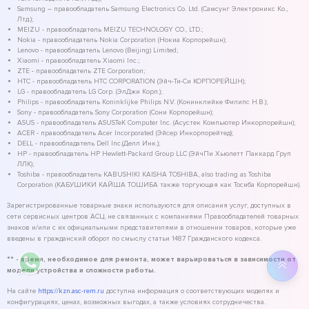
Samsung – правообладатель Samsung Electronics Co. Ltd. (Самсунг Электроникс Ко.,
Лтд.);
MEIZU - правообладатель MEIZU TECHNOLOGY CO., LTD.;
Nokia - правообладатель Nokia Corporation (Нокиа Корпорейшн);
Lenovo - правообладатель Lenovo (Beijing) Limited;
Xiaomi - правообладатель Xiaomi Inc.;
ZTE - правообладатель ZTE Corporation;
HTC - правообладатель HTC CORPORATION (Эйч-Ти-Си КОРПОРЕЙШН);
LG - правообладатель LG Corp. (ЭлДжи Корп.);
Philips - правообладатель Koninklijke Philips N.V. (Конинклийке Филипс Н.В.);
Sony - правообладатель Sony Corporation (Сони Корпорейшн);
ASUS - правообладатель ASUSTeK Computer Inc. (Асустек Компьютер Инкорпорейшн);
ACER - правообладатель Acer Incorporated (Эйсер Инкорпорейтед);
DELL - правообладатель Dell Inc.(Делл Инк.);
HP - правообладатель HP Hewlett-Packard Group LLC (ЭйчПи Хьюлетт Паккард Груп
ЛЛК);
Toshiba - правообладатель KABUSHIKI KAISHA TOSHIBA, also trading as Toshiba
Corporation (КАБУШИКИ КАЙША ТОШИБА также торгующая как Тосиба Корпорейшн).
Зарегистрированные товарные знаки используются для описания услуг, доступных в
сети сервисных центров АСЦ, не связанных с компаниями Правообладателей товарных
знаков и/или с их официальными представителями в отношении товаров, которые уже
введены в гражданский оборот по смыслу статьи 1487 Гражданского кодекса.
** - время, необходимое для ремонта, может варьироваться в зависимости от
модели устройства и сложности работы.
На сайте
https://kzn.asc-rem.ru
доступна информация о соответствующих моделях и
конфигурациях, ценах, возможных выгодах, а также условиях сотрудничества.