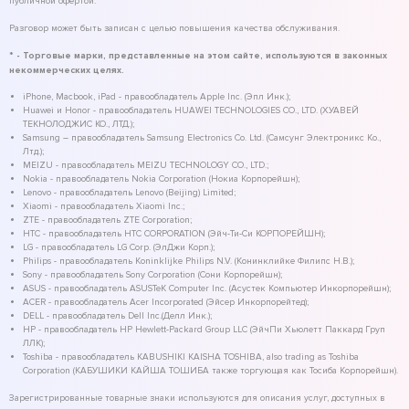
публичной офертой.
Разговор может быть записан с целью повышения качества обслуживания.
* - Торговые марки, представленные на этом сайте, используются в законных
некоммерческих целях.
iPhone, Macbook, iPad - правообладатель Apple Inc. (Эпл Инк.);
Huawei и Honor - правообладатель HUAWEI TECHNOLOGIES CO., LTD. (ХУАВЕЙ
ТЕКНОЛОДЖИС КО., ЛТД.);
Samsung – правообладатель Samsung Electronics Co. Ltd. (Самсунг Электроникс Ко.,
Лтд.);
MEIZU - правообладатель MEIZU TECHNOLOGY CO., LTD.;
Nokia - правообладатель Nokia Corporation (Нокиа Корпорейшн);
Lenovo - правообладатель Lenovo (Beijing) Limited;
Xiaomi - правообладатель Xiaomi Inc.;
ZTE - правообладатель ZTE Corporation;
HTC - правообладатель HTC CORPORATION (Эйч-Ти-Си КОРПОРЕЙШН);
LG - правообладатель LG Corp. (ЭлДжи Корп.);
Philips - правообладатель Koninklijke Philips N.V. (Конинклийке Филипс Н.В.);
Sony - правообладатель Sony Corporation (Сони Корпорейшн);
ASUS - правообладатель ASUSTeK Computer Inc. (Асустек Компьютер Инкорпорейшн);
ACER - правообладатель Acer Incorporated (Эйсер Инкорпорейтед);
DELL - правообладатель Dell Inc.(Делл Инк.);
HP - правообладатель HP Hewlett-Packard Group LLC (ЭйчПи Хьюлетт Паккард Груп
ЛЛК);
Toshiba - правообладатель KABUSHIKI KAISHA TOSHIBA, also trading as Toshiba
Corporation (КАБУШИКИ КАЙША ТОШИБА также торгующая как Тосиба Корпорейшн).
Зарегистрированные товарные знаки используются для описания услуг, доступных в