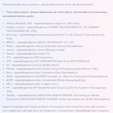
Разговор может быть записан с целью повышения качества обслуживания.
* - Торговые марки, представленные на этом сайте, используются в законных
некоммерческих целях.
iPhone, Macbook, iPad - правообладатель Apple Inc. (Эпл Инк.);
Huawei и Honor - правообладатель HUAWEI TECHNOLOGIES CO., LTD. (ХУАВЕЙ
ТЕКНОЛОДЖИС КО., ЛТД.);
Samsung – правообладатель Samsung Electronics Co. Ltd. (Самсунг Электроникс Ко.,
Лтд.);
MEIZU - правообладатель MEIZU TECHNOLOGY CO., LTD.;
Nokia - правообладатель Nokia Corporation (Нокиа Корпорейшн);
Lenovo - правообладатель Lenovo (Beijing) Limited;
Xiaomi - правообладатель Xiaomi Inc.;
ZTE - правообладатель ZTE Corporation;
HTC - правообладатель HTC CORPORATION (Эйч-Ти-Си КОРПОРЕЙШН);
LG - правообладатель LG Corp. (ЭлДжи Корп.);
Philips - правообладатель Koninklijke Philips N.V. (Конинклийке Филипс Н.В.);
Sony - правообладатель Sony Corporation (Сони Корпорейшн);
ASUS - правообладатель ASUSTeK Computer Inc. (Асустек Компьютер Инкорпорейшн);
ACER - правообладатель Acer Incorporated (Эйсер Инкорпорейтед);
DELL - правообладатель Dell Inc.(Делл Инк.);
HP - правообладатель HP Hewlett-Packard Group LLC (ЭйчПи Хьюлетт Паккард Груп
ЛЛК);
Toshiba - правообладатель KABUSHIKI KAISHA TOSHIBA, also trading as Toshiba
Corporation (КАБУШИКИ КАЙША ТОШИБА также торгующая как Тосиба Корпорейшн).
Зарегистрированные товарные знаки используются для описания услуг, доступных в
сети сервисных центров АСЦ, не связанных с компаниями Правообладателей товарных