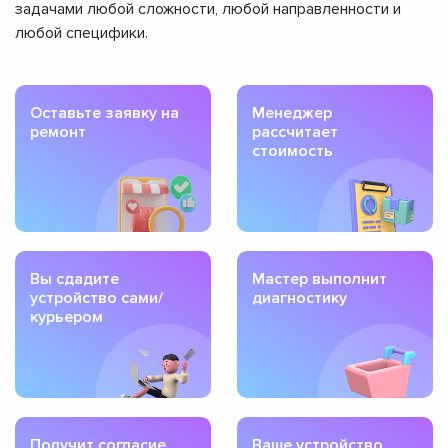
задачами любой сложности, любой направленности и
любой специфики.
Оставьте заявку на
Менеджер
ремонт
рассчитает
стоимость
Вы сдадите
Мастер выполнит
устройство сами/
диагностику
курьером
Получит согласие
Ваше устройство