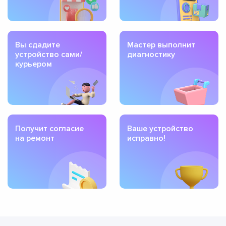
Вы сдадите
Мастер выполнит
устройство сами/
диагностику
курьером
Получит согласие
Ваше устройство
на ремонт
исправно!