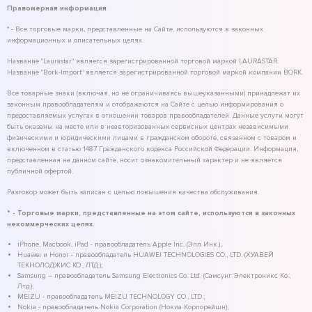
Правомерная информация
* - Все торговые марки, представленные на Сайте, используются в законных
информационных и описательных целях.
Название "Laurastar" является зарегистрированной торговой маркой LAURASTAR.
Название "Bork-Import" является зарегистрированной торговой маркой компании BORK.
Все товарные знаки (включая, но не ограничиваясь вышеуказанными) принадлежат их
законным правообладателям и отображаются на Сайте с целью информирования о
предоставляемых услугах в отношении товаров правообладателей. Данные услуги могут
быть оказаны на месте или в неавторизованных сервисных центрах независимыми
физическими и юридическими лицами в гражданском обороте, связанном с товаром и
включенном в статью 1487 Гражданского кодекса Российской Федерации. Информация,
представленная на данном сайте, носит ознакомительный характер и не является
публичной офертой.
Разговор может быть записан с целью повышения качества обслуживания.
* - Торговые марки, представленные на этом сайте, используются в законных
некоммерческих целях.
iPhone, Macbook, iPad - правообладатель Apple Inc. (Эпл Инк.);
Huawei и Honor - правообладатель HUAWEI TECHNOLOGIES CO., LTD. (ХУАВЕЙ
ТЕКНОЛОДЖИС КО., ЛТД.);
Samsung – правообладатель Samsung Electronics Co. Ltd. (Самсунг Электроникс Ко.,
Лтд.);
MEIZU - правообладатель MEIZU TECHNOLOGY CO., LTD.;
Nokia - правообладатель Nokia Corporation (Нокиа Корпорейшн);