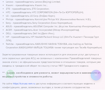
Lenovo - правообладатель Lenovo (Beijing) Limited;
Xiaomi - правообладатель Xiaomi Inc.;
ZTE - правообладатель ZTE Corporation;
HTC - правообладатель HTC CORPORATION (Эйч-Ти-Си КОРПОРЕЙШН);
LG - правообладатель LG Corp. (ЭлДжи Корп.);
Philips - правообладатель Koninklijke Philips N.V. (Конинклийке Филипс Н.В.);
Sony - правообладатель Sony Corporation (Сони Корпорейшн);
ASUS - правообладатель ASUSTeK Computer Inc. (Асустек Компьютер Инкорпорейшн);
ACER - правообладатель Acer Incorporated (Эйсер Инкорпорейтед);
DELL - правообладатель Dell Inc.(Делл Инк.);
HP - правообладатель HP Hewlett-Packard Group LLC (ЭйчПи Хьюлетт Паккард Груп
ЛЛК);
Toshiba - правообладатель KABUSHIKI KAISHA TOSHIBA, also trading as Toshiba
Corporation (КАБУШИКИ КАЙША ТОШИБА также торгующая как Тосиба Корпорейшн).
Зарегистрированные товарные знаки используются для описания услуг, доступных в
сети сервисных центров АСЦ, не связанных с компаниями Правообладателей товарных
знаков и/или с их официальными представителями в отношении товаров, которые уже
введены в гражданский оборот по смыслу статьи 1487 Гражданского кодекса.
** - время, необходимое для ремонта, может варьироваться в зависимости от
модели устройства и сложности работы.
На сайте
https://kzn.asc-rem.ru
доступна информация о соответствующих моделях и
конфигурациях, ценах, возможных выгодах, а также условиях сотрудничества.
©
2026
ASC Service - сервисный центр