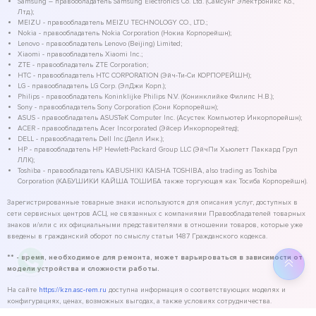
Samsung – правообладатель Samsung Electronics Co. Ltd. (Самсунг Электроникс Ко.,
Лтд.);
MEIZU - правообладатель MEIZU TECHNOLOGY CO., LTD.;
Nokia - правообладатель Nokia Corporation (Нокиа Корпорейшн);
Lenovo - правообладатель Lenovo (Beijing) Limited;
Xiaomi - правообладатель Xiaomi Inc.;
ZTE - правообладатель ZTE Corporation;
HTC - правообладатель HTC CORPORATION (Эйч-Ти-Си КОРПОРЕЙШН);
LG - правообладатель LG Corp. (ЭлДжи Корп.);
Philips - правообладатель Koninklijke Philips N.V. (Конинклийке Филипс Н.В.);
Sony - правообладатель Sony Corporation (Сони Корпорейшн);
ASUS - правообладатель ASUSTeK Computer Inc. (Асустек Компьютер Инкорпорейшн);
ACER - правообладатель Acer Incorporated (Эйсер Инкорпорейтед);
DELL - правообладатель Dell Inc.(Делл Инк.);
HP - правообладатель HP Hewlett-Packard Group LLC (ЭйчПи Хьюлетт Паккард Груп
ЛЛК);
Toshiba - правообладатель KABUSHIKI KAISHA TOSHIBA, also trading as Toshiba
Corporation (КАБУШИКИ КАЙША ТОШИБА также торгующая как Тосиба Корпорейшн).
Зарегистрированные товарные знаки используются для описания услуг, доступных в
сети сервисных центров АСЦ, не связанных с компаниями Правообладателей товарных
знаков и/или с их официальными представителями в отношении товаров, которые уже
введены в гражданский оборот по смыслу статьи 1487 Гражданского кодекса.
** - время, необходимое для ремонта, может варьироваться в зависимости от
модели устройства и сложности работы.
На сайте
https://kzn.asc-rem.ru
доступна информация о соответствующих моделях и
конфигурациях, ценах, возможных выгодах, а также условиях сотрудничества.