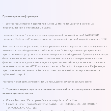
Правомерная информация
* - Все торговые марки, представленные на Сайте, используются в законных
информационных и описательных целях.
Название "Laurastar" является зарегистрированной торговой маркой LAURASTAR.
Название "Bork-Import" является зарегистрированной торговой маркой компании BORK.
Все товарные знаки (включая, но не ограничиваясь вышеуказанными) принадлежат их
законным правообладателям и отображаются на Сайте с целью информирования о
предоставляемых услугах в отношении товаров правообладателей. Данные услуги могут
быть оказаны на месте или в неавторизованных сервисных центрах независимыми
физическими и юридическими лицами в гражданском обороте, связанном с товаром и
включенном в статью 1487 Гражданского кодекса Российской Федерации. Информация,
представленная на данном сайте, носит ознакомительный характер и не является
публичной офертой.
Разговор может быть записан с целью повышения качества обслуживания.
* - Торговые марки, представленные на этом сайте, используются в законных
некоммерческих целях.
iPhone, Macbook, iPad - правообладатель Apple Inc. (Эпл Инк.);
Huawei и Honor - правообладатель HUAWEI TECHNOLOGIES CO., LTD. (ХУАВЕЙ
ТЕКНОЛОДЖИС КО., ЛТД.);