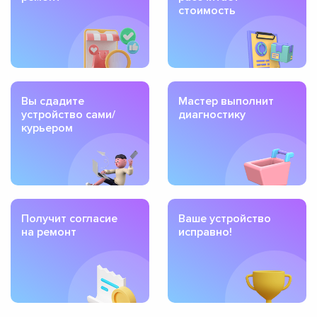
стоимость
Вы сдадите
Мастер выполнит
устройство сами/
диагностику
курьером
Получит согласие
Ваше устройство
на ремонт
исправно!