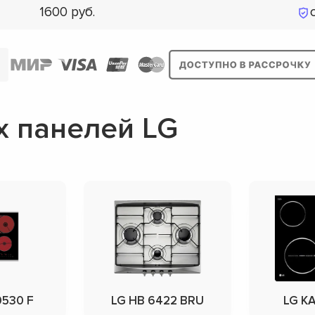
1600
 панелей LG
0530 F
LG HB 6422 BRU
LG KA