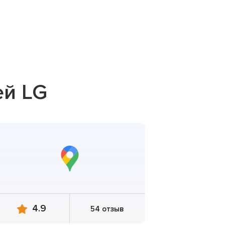
ей LG
4.9
54 отзыв