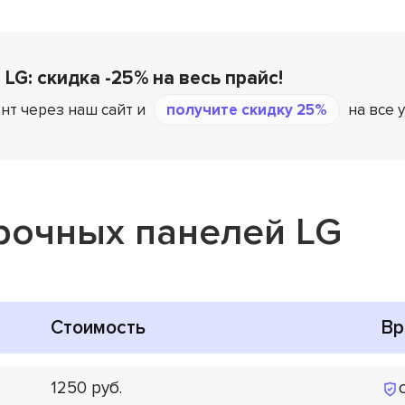
 LG: скидка -25% на весь прайс!
нт через наш сайт и
получите скидку 25%
на все 
рочных панелей LG
Стоимость
Вр
1250