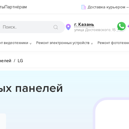
ты
Партнёрам
Доставка курьером –
г. Казань
улица Достоевского, 15
нт видеотехники
Ремонт электронных устройств
Ремонт фототехн
нелей
/
LG
ых панелей