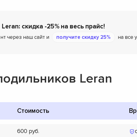
 Leran: скидка -25% на весь прайс!
нт через наш сайт и
получите скидку 25%
на все 
лодильников Leran
Стоимость
Вр
600