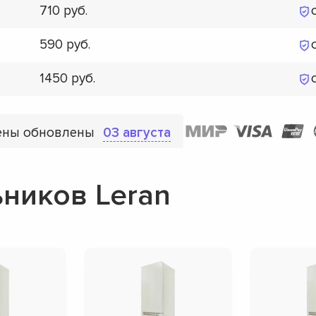
710
590
1450
ены обновлены
03 августа
ников Leran