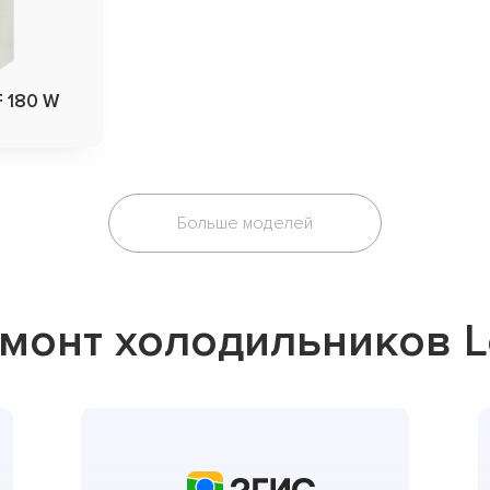
F 180 W
Больше моделей
монт холодильников L