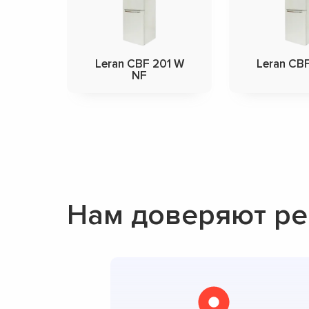
Leran CBF 201 W
Leran CB
NF
Нам доверяют ре