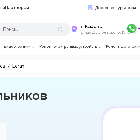
ты
Партнёрам
Доставка курьером –
г. Казань
улица Достоевского, 15
нт видеотехники
Ремонт электронных устройств
Ремонт фототехн
ков
/
Leran
льников