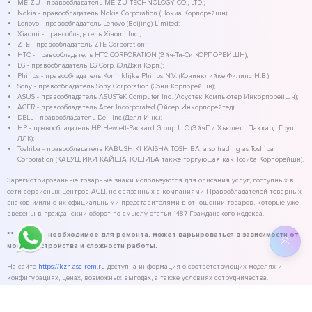
MEIZU - правообладатель MEIZU TECHNOLOGY CO., LTD.;
Nokia - правообладатель Nokia Corporation (Нокиа Корпорейшн);
Lenovo - правообладатель Lenovo (Beijing) Limited;
Xiaomi - правообладатель Xiaomi Inc.;
ZTE - правообладатель ZTE Corporation;
HTC - правообладатель HTC CORPORATION (Эйч-Ти-Си КОРПОРЕЙШН);
LG - правообладатель LG Corp. (ЭлДжи Корп.);
Philips - правообладатель Koninklijke Philips N.V. (Конинклийке Филипс Н.В.);
Sony - правообладатель Sony Corporation (Сони Корпорейшн);
ASUS - правообладатель ASUSTeK Computer Inc. (Асустек Компьютер Инкорпорейшн);
ACER - правообладатель Acer Incorporated (Эйсер Инкорпорейтед);
DELL - правообладатель Dell Inc.(Делл Инк.);
HP - правообладатель HP Hewlett-Packard Group LLC (ЭйчПи Хьюлетт Паккард Груп
ЛЛК);
Toshiba - правообладатель KABUSHIKI KAISHA TOSHIBA, also trading as Toshiba
Corporation (КАБУШИКИ КАЙША ТОШИБА также торгующая как Тосиба Корпорейшн).
Зарегистрированные товарные знаки используются для описания услуг, доступных в
сети сервисных центров АСЦ, не связанных с компаниями Правообладателей товарных
знаков и/или с их официальными представителями в отношении товаров, которые уже
введены в гражданский оборот по смыслу статьи 1487 Гражданского кодекса.
** - время, необходимое для ремонта, может варьироваться в зависимости от
модели устройства и сложности работы.
На сайте
https://kzn.asc-rem.ru
доступна информация о соответствующих моделях и
конфигурациях, ценах, возможных выгодах, а также условиях сотрудничества.