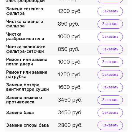
электропроводки
Замена сетевого
1200
Заказать
фильтра
Чистка сливного
850
Заказать
фильтра
Чистка
1000
Заказать
разбрызгивателя
Чистка заливного
850
Заказать
фильтра-сеточки
Ремонт или замена
1000
Заказать
петли двери
Ремонт или замена
1250
Заказать
патрубка
Замена мотора
1600
Заказать
вентилятора сушки
Замена нижнего
3450
Заказать
противовеса
3450
Замена бака
Заказать
2800
Замена опоры бака
Заказать