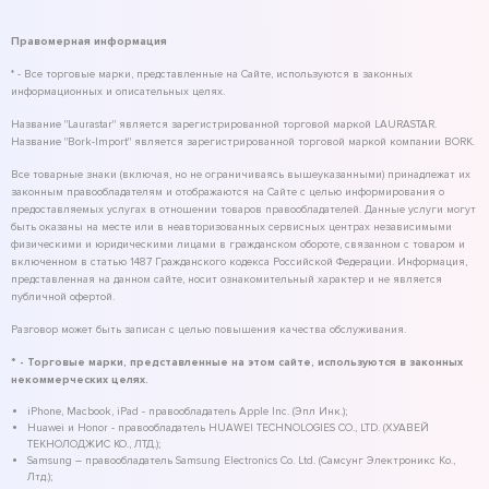
Правомерная информация
* - Все торговые марки, представленные на Сайте, используются в законных
информационных и описательных целях.
Название "Laurastar" является зарегистрированной торговой маркой LAURASTAR.
Название "Bork-Import" является зарегистрированной торговой маркой компании BORK.
Все товарные знаки (включая, но не ограничиваясь вышеуказанными) принадлежат их
законным правообладателям и отображаются на Сайте с целью информирования о
предоставляемых услугах в отношении товаров правообладателей. Данные услуги могут
быть оказаны на месте или в неавторизованных сервисных центрах независимыми
физическими и юридическими лицами в гражданском обороте, связанном с товаром и
включенном в статью 1487 Гражданского кодекса Российской Федерации. Информация,
представленная на данном сайте, носит ознакомительный характер и не является
публичной офертой.
Разговор может быть записан с целью повышения качества обслуживания.
* - Торговые марки, представленные на этом сайте, используются в законных
некоммерческих целях.
iPhone, Macbook, iPad - правообладатель Apple Inc. (Эпл Инк.);
Huawei и Honor - правообладатель HUAWEI TECHNOLOGIES CO., LTD. (ХУАВЕЙ
ТЕКНОЛОДЖИС КО., ЛТД.);
Samsung – правообладатель Samsung Electronics Co. Ltd. (Самсунг Электроникс Ко.,
Лтд.);