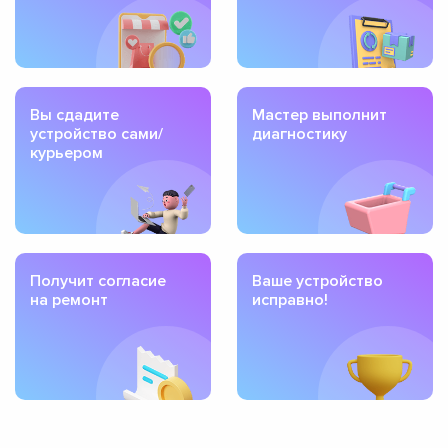
Вы сдадите
Мастер выполнит
устройство сами/
диагностику
курьером
Получит согласие
Ваше устройство
на ремонт
исправно!