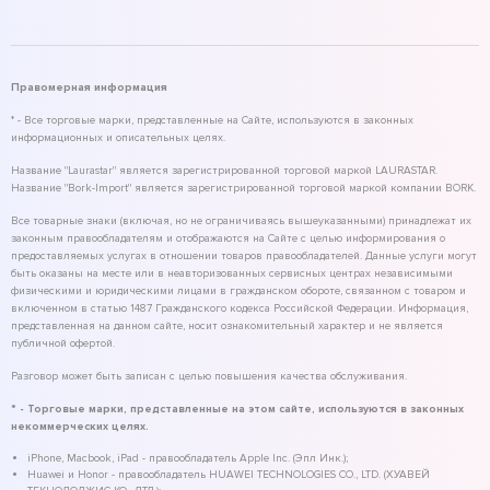
Правомерная информация
* - Все торговые марки, представленные на Сайте, используются в законных
информационных и описательных целях.
Название "Laurastar" является зарегистрированной торговой маркой LAURASTAR.
Название "Bork-Import" является зарегистрированной торговой маркой компании BORK.
Все товарные знаки (включая, но не ограничиваясь вышеуказанными) принадлежат их
законным правообладателям и отображаются на Сайте с целью информирования о
предоставляемых услугах в отношении товаров правообладателей. Данные услуги могут
быть оказаны на месте или в неавторизованных сервисных центрах независимыми
физическими и юридическими лицами в гражданском обороте, связанном с товаром и
включенном в статью 1487 Гражданского кодекса Российской Федерации. Информация,
представленная на данном сайте, носит ознакомительный характер и не является
публичной офертой.
Разговор может быть записан с целью повышения качества обслуживания.
* - Торговые марки, представленные на этом сайте, используются в законных
некоммерческих целях.
iPhone, Macbook, iPad - правообладатель Apple Inc. (Эпл Инк.);
Huawei и Honor - правообладатель HUAWEI TECHNOLOGIES CO., LTD. (ХУАВЕЙ