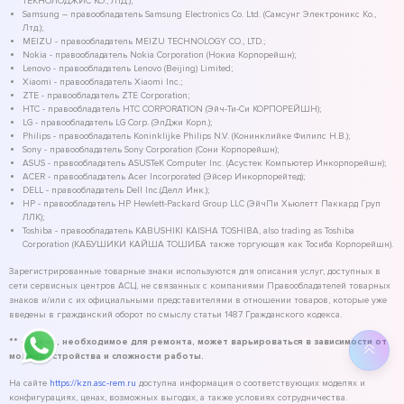
ТЕКНОЛОДЖИС КО., ЛТД.);
Samsung – правообладатель Samsung Electronics Co. Ltd. (Самсунг Электроникс Ко.,
Лтд.);
MEIZU - правообладатель MEIZU TECHNOLOGY CO., LTD.;
Nokia - правообладатель Nokia Corporation (Нокиа Корпорейшн);
Lenovo - правообладатель Lenovo (Beijing) Limited;
Xiaomi - правообладатель Xiaomi Inc.;
ZTE - правообладатель ZTE Corporation;
HTC - правообладатель HTC CORPORATION (Эйч-Ти-Си КОРПОРЕЙШН);
LG - правообладатель LG Corp. (ЭлДжи Корп.);
Philips - правообладатель Koninklijke Philips N.V. (Конинклийке Филипс Н.В.);
Sony - правообладатель Sony Corporation (Сони Корпорейшн);
ASUS - правообладатель ASUSTeK Computer Inc. (Асустек Компьютер Инкорпорейшн);
ACER - правообладатель Acer Incorporated (Эйсер Инкорпорейтед);
DELL - правообладатель Dell Inc.(Делл Инк.);
HP - правообладатель HP Hewlett-Packard Group LLC (ЭйчПи Хьюлетт Паккард Груп
ЛЛК);
Toshiba - правообладатель KABUSHIKI KAISHA TOSHIBA, also trading as Toshiba
Corporation (КАБУШИКИ КАЙША ТОШИБА также торгующая как Тосиба Корпорейшн).
Зарегистрированные товарные знаки используются для описания услуг, доступных в
сети сервисных центров АСЦ, не связанных с компаниями Правообладателей товарных
знаков и/или с их официальными представителями в отношении товаров, которые уже
введены в гражданский оборот по смыслу статьи 1487 Гражданского кодекса.
** - время, необходимое для ремонта, может варьироваться в зависимости от
модели устройства и сложности работы.
На сайте
https://kzn.asc-rem.ru
доступна информация о соответствующих моделях и
конфигурациях, ценах, возможных выгодах, а также условиях сотрудничества.