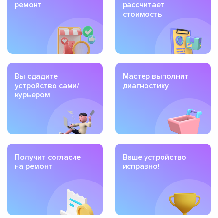
ремонт
рассчитает
стоимость
Вы сдадите
Мастер выполнит
устройство сами/
диагностику
курьером
Получит согласие
Ваше устройство
на ремонт
исправно!