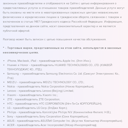
законным правообладателям и отображаются на Сайте с целью информирования о
предоставляемых услугах в отношении товаров правообладателей. Данные услуги могут
быть оказаны на месте или в неавторизованных сервисных центрах независимыми
физическими и юридическими лицами в гражданском обороте, связанном с товаром и
включенном в статью 1487 Гражданского кодекса Российской Федерации. Информация,
представленная на данном сайте, носит ознакомительный характер и не является
публичной офертой.
Разговор может быть записан с целью повышения качества обслуживания.
* - Торговые марки, представленные на этом сайте, используются в законных
некоммерческих целях.
iPhone, Macbook, iPad - правообладатель Apple Inc. (Эпл Инк.);
Huawei и Honor - правообладатель HUAWEI TECHNOLOGIES CO., LTD. (ХУАВЕЙ
ТЕКНОЛОДЖИС КО., ЛТД.);
Samsung – правообладатель Samsung Electronics Co. Ltd. (Самсунг Электроникс Ко.,
Лтд.);
MEIZU - правообладатель MEIZU TECHNOLOGY CO., LTD.;
Nokia - правообладатель Nokia Corporation (Нокиа Корпорейшн);
Lenovo - правообладатель Lenovo (Beijing) Limited;
Xiaomi - правообладатель Xiaomi Inc.;
ZTE - правообладатель ZTE Corporation;
HTC - правообладатель HTC CORPORATION (Эйч-Ти-Си КОРПОРЕЙШН);
LG - правообладатель LG Corp. (ЭлДжи Корп.);
Philips - правообладатель Koninklijke Philips N.V. (Конинклийке Филипс Н.В.);
Sony - правообладатель Sony Corporation (Сони Корпорейшн);
ASUS - правообладатель ASUSTeK Computer Inc. (Асустек Компьютер Инкорпорейшн);
ACER - правообладатель Acer Incorporated (Эйсер Инкорпорейтед);