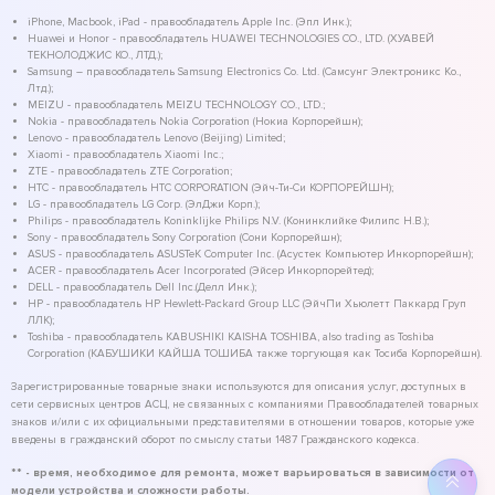
iPhone, Macbook, iPad - правообладатель Apple Inc. (Эпл Инк.);
Huawei и Honor - правообладатель HUAWEI TECHNOLOGIES CO., LTD. (ХУАВЕЙ
ТЕКНОЛОДЖИС КО., ЛТД.);
Samsung – правообладатель Samsung Electronics Co. Ltd. (Самсунг Электроникс Ко.,
Лтд.);
MEIZU - правообладатель MEIZU TECHNOLOGY CO., LTD.;
Nokia - правообладатель Nokia Corporation (Нокиа Корпорейшн);
Lenovo - правообладатель Lenovo (Beijing) Limited;
Xiaomi - правообладатель Xiaomi Inc.;
ZTE - правообладатель ZTE Corporation;
HTC - правообладатель HTC CORPORATION (Эйч-Ти-Си КОРПОРЕЙШН);
LG - правообладатель LG Corp. (ЭлДжи Корп.);
Philips - правообладатель Koninklijke Philips N.V. (Конинклийке Филипс Н.В.);
Sony - правообладатель Sony Corporation (Сони Корпорейшн);
ASUS - правообладатель ASUSTeK Computer Inc. (Асустек Компьютер Инкорпорейшн);
ACER - правообладатель Acer Incorporated (Эйсер Инкорпорейтед);
DELL - правообладатель Dell Inc.(Делл Инк.);
HP - правообладатель HP Hewlett-Packard Group LLC (ЭйчПи Хьюлетт Паккард Груп
ЛЛК);
Toshiba - правообладатель KABUSHIKI KAISHA TOSHIBA, also trading as Toshiba
Corporation (КАБУШИКИ КАЙША ТОШИБА также торгующая как Тосиба Корпорейшн).
Зарегистрированные товарные знаки используются для описания услуг, доступных в
сети сервисных центров АСЦ, не связанных с компаниями Правообладателей товарных
знаков и/или с их официальными представителями в отношении товаров, которые уже
введены в гражданский оборот по смыслу статьи 1487 Гражданского кодекса.
** - время, необходимое для ремонта, может варьироваться в зависимости от
модели устройства и сложности работы.