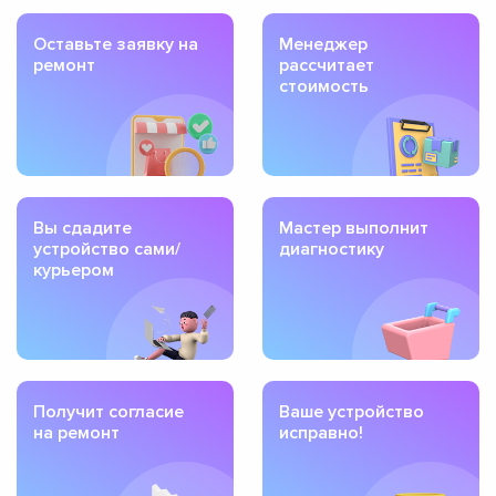
Оставьте заявку на
Менеджер
ремонт
рассчитает
стоимость
Вы сдадите
Мастер выполнит
устройство сами/
диагностику
курьером
Получит согласие
Ваше устройство
на ремонт
исправно!