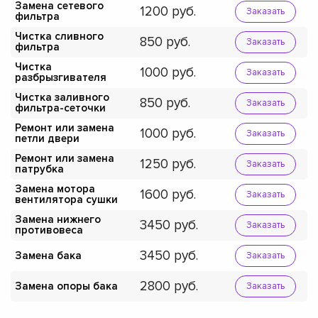
Замена сетевого
1200
Заказать
фильтра
Чистка сливного
850
Заказать
фильтра
Чистка
1000
Заказать
разбрызгивателя
Чистка заливного
850
Заказать
фильтра-сеточки
Ремонт или замена
1000
Заказать
петли двери
Ремонт или замена
1250
Заказать
патрубка
Замена мотора
1600
Заказать
вентилятора сушки
Замена нижнего
3450
Заказать
противовеса
3450
Замена бака
Заказать
2800
Замена опоры бака
Заказать