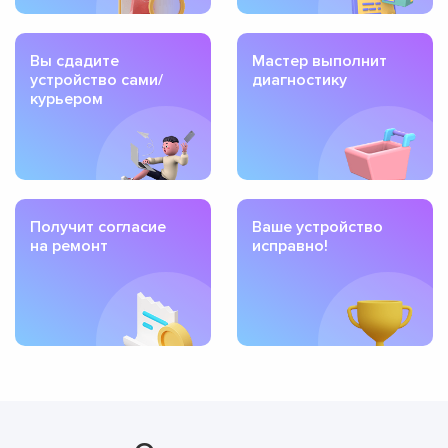
Вы сдадите
Мастер выполнит
устройство сами/
диагностику
курьером
Получит согласие
Ваше устройство
на ремонт
исправно!