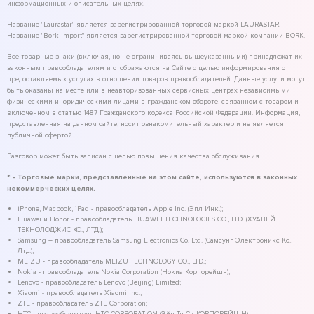
информационных и описательных целях.
Название "Laurastar" является зарегистрированной торговой маркой LAURASTAR.
Название "Bork-Import" является зарегистрированной торговой маркой компании BORK.
Все товарные знаки (включая, но не ограничиваясь вышеуказанными) принадлежат их
законным правообладателям и отображаются на Сайте с целью информирования о
предоставляемых услугах в отношении товаров правообладателей. Данные услуги могут
быть оказаны на месте или в неавторизованных сервисных центрах независимыми
физическими и юридическими лицами в гражданском обороте, связанном с товаром и
включенном в статью 1487 Гражданского кодекса Российской Федерации. Информация,
представленная на данном сайте, носит ознакомительный характер и не является
публичной офертой.
Разговор может быть записан с целью повышения качества обслуживания.
* - Торговые марки, представленные на этом сайте, используются в законных
некоммерческих целях.
iPhone, Macbook, iPad - правообладатель Apple Inc. (Эпл Инк.);
Huawei и Honor - правообладатель HUAWEI TECHNOLOGIES CO., LTD. (ХУАВЕЙ
ТЕКНОЛОДЖИС КО., ЛТД.);
Samsung – правообладатель Samsung Electronics Co. Ltd. (Самсунг Электроникс Ко.,
Лтд.);
MEIZU - правообладатель MEIZU TECHNOLOGY CO., LTD.;
Nokia - правообладатель Nokia Corporation (Нокиа Корпорейшн);
Lenovo - правообладатель Lenovo (Beijing) Limited;
Xiaomi - правообладатель Xiaomi Inc.;
ZTE - правообладатель ZTE Corporation;
HTC - правообладатель HTC CORPORATION (Эйч-Ти-Си КОРПОРЕЙШН);