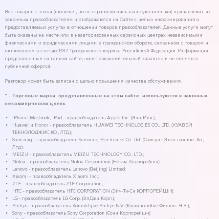
Все товарные знаки (включая, но не ограничиваясь вышеуказанными) принадлежат их
законным правообладателям и отображаются на Сайте с целью информирования о
предоставляемых услугах в отношении товаров правообладателей. Данные услуги могут
быть оказаны на месте или в неавторизованных сервисных центрах независимыми
физическими и юридическими лицами в гражданском обороте, связанном с товаром и
включенном в статью 1487 Гражданского кодекса Российской Федерации. Информация,
представленная на данном сайте, носит ознакомительный характер и не является
публичной офертой.
Разговор может быть записан с целью повышения качества обслуживания.
* - Торговые марки, представленные на этом сайте, используются в законных
некоммерческих целях.
iPhone, Macbook, iPad - правообладатель Apple Inc. (Эпл Инк.);
Huawei и Honor - правообладатель HUAWEI TECHNOLOGIES CO., LTD. (ХУАВЕЙ
ТЕКНОЛОДЖИС КО., ЛТД.);
Samsung – правообладатель Samsung Electronics Co. Ltd. (Самсунг Электроникс Ко.,
Лтд.);
MEIZU - правообладатель MEIZU TECHNOLOGY CO., LTD.;
Nokia - правообладатель Nokia Corporation (Нокиа Корпорейшн);
Lenovo - правообладатель Lenovo (Beijing) Limited;
Xiaomi - правообладатель Xiaomi Inc.;
ZTE - правообладатель ZTE Corporation;
HTC - правообладатель HTC CORPORATION (Эйч-Ти-Си КОРПОРЕЙШН);
LG - правообладатель LG Corp. (ЭлДжи Корп.);
Philips - правообладатель Koninklijke Philips N.V. (Конинклийке Филипс Н.В.);
Sony - правообладатель Sony Corporation (Сони Корпорейшн);