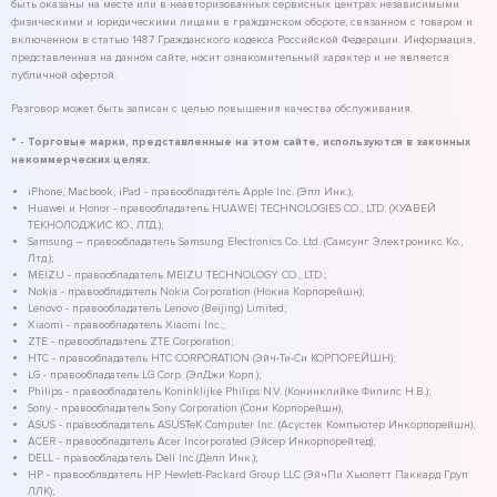
быть оказаны на месте или в неавторизованных сервисных центрах независимыми
физическими и юридическими лицами в гражданском обороте, связанном с товаром и
включенном в статью 1487 Гражданского кодекса Российской Федерации. Информация,
представленная на данном сайте, носит ознакомительный характер и не является
публичной офертой.
Разговор может быть записан с целью повышения качества обслуживания.
* - Торговые марки, представленные на этом сайте, используются в законных
некоммерческих целях.
iPhone, Macbook, iPad - правообладатель Apple Inc. (Эпл Инк.);
Huawei и Honor - правообладатель HUAWEI TECHNOLOGIES CO., LTD. (ХУАВЕЙ
ТЕКНОЛОДЖИС КО., ЛТД.);
Samsung – правообладатель Samsung Electronics Co. Ltd. (Самсунг Электроникс Ко.,
Лтд.);
MEIZU - правообладатель MEIZU TECHNOLOGY CO., LTD.;
Nokia - правообладатель Nokia Corporation (Нокиа Корпорейшн);
Lenovo - правообладатель Lenovo (Beijing) Limited;
Xiaomi - правообладатель Xiaomi Inc.;
ZTE - правообладатель ZTE Corporation;
HTC - правообладатель HTC CORPORATION (Эйч-Ти-Си КОРПОРЕЙШН);
LG - правообладатель LG Corp. (ЭлДжи Корп.);
Philips - правообладатель Koninklijke Philips N.V. (Конинклийке Филипс Н.В.);
Sony - правообладатель Sony Corporation (Сони Корпорейшн);
ASUS - правообладатель ASUSTeK Computer Inc. (Асустек Компьютер Инкорпорейшн);
ACER - правообладатель Acer Incorporated (Эйсер Инкорпорейтед);
DELL - правообладатель Dell Inc.(Делл Инк.);
HP - правообладатель HP Hewlett-Packard Group LLC (ЭйчПи Хьюлетт Паккард Груп
ЛЛК);