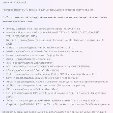
публичной офертой.
Разговор может быть записан с целью повышения качества обслуживания.
* - Торговые марки, представленные на этом сайте, используются в законных
некоммерческих целях.
iPhone, Macbook, iPad - правообладатель Apple Inc. (Эпл Инк.);
Huawei и Honor - правообладатель HUAWEI TECHNOLOGIES CO., LTD. (ХУАВЕЙ
ТЕКНОЛОДЖИС КО., ЛТД.);
Samsung – правообладатель Samsung Electronics Co. Ltd. (Самсунг Электроникс Ко.,
Лтд.);
MEIZU - правообладатель MEIZU TECHNOLOGY CO., LTD.;
Nokia - правообладатель Nokia Corporation (Нокиа Корпорейшн);
Lenovo - правообладатель Lenovo (Beijing) Limited;
Xiaomi - правообладатель Xiaomi Inc.;
ZTE - правообладатель ZTE Corporation;
HTC - правообладатель HTC CORPORATION (Эйч-Ти-Си КОРПОРЕЙШН);
LG - правообладатель LG Corp. (ЭлДжи Корп.);
Philips - правообладатель Koninklijke Philips N.V. (Конинклийке Филипс Н.В.);
Sony - правообладатель Sony Corporation (Сони Корпорейшн);
ASUS - правообладатель ASUSTeK Computer Inc. (Асустек Компьютер Инкорпорейшн);
ACER - правообладатель Acer Incorporated (Эйсер Инкорпорейтед);
DELL - правообладатель Dell Inc.(Делл Инк.);
HP - правообладатель HP Hewlett-Packard Group LLC (ЭйчПи Хьюлетт Паккард Груп
ЛЛК);
Toshiba - правообладатель KABUSHIKI KAISHA TOSHIBA, also trading as Toshiba
Corporation (КАБУШИКИ КАЙША ТОШИБА также торгующая как Тосиба Корпорейшн).
Зарегистрированные товарные знаки используются для описания услуг, доступных в