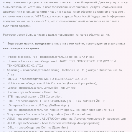
предоставляемых услугах в отношении товаров правообладателей. Данные услуги могут
быть оказаны на месте или в неавторизованных сервисных центрах независимыми
физическими и юридическими лицами в гражданском обороте, связанном с товаром и
включенном в статью 1487 Гражданского кодекса Российской Федерации. Информация,
представленная на данном сайте, носит ознакомительный характер и не является
публичной офертой.
Разговор может быть записан с целью повышения качества обслуживания.
* - Торговые марки, представленные на этом сайте, используются в законных
некоммерческих целях.
iPhone, Macbook, iPad - правообладатель Apple Inc. (Эпл Инк.);
Huawei и Honor - правообладатель HUAWEI TECHNOLOGIES CO., LTD. (ХУАВЕЙ
ТЕКНОЛОДЖИС КО., ЛТД.);
Samsung – правообладатель Samsung Electronics Co. Ltd. (Самсунг Электроникс Ко.,
Лтд.);
MEIZU - правообладатель MEIZU TECHNOLOGY CO., LTD.;
Nokia - правообладатель Nokia Corporation (Нокиа Корпорейшн);
Lenovo - правообладатель Lenovo (Beijing) Limited;
Xiaomi - правообладатель Xiaomi Inc.;
ZTE - правообладатель ZTE Corporation;
HTC - правообладатель HTC CORPORATION (Эйч-Ти-Си КОРПОРЕЙШН);
LG - правообладатель LG Corp. (ЭлДжи Корп.);
Philips - правообладатель Koninklijke Philips N.V. (Конинклийке Филипс Н.В.);
Sony - правообладатель Sony Corporation (Сони Корпорейшн);
ASUS - правообладатель ASUSTeK Computer Inc. (Асустек Компьютер Инкорпорейшн);
ACER - правообладатель Acer Incorporated (Эйсер Инкорпорейтед);
DELL - правообладатель Dell Inc.(Делл Инк.);
HP - правообладатель HP Hewlett-Packard Group LLC (ЭйчПи Хьюлетт Паккард Груп