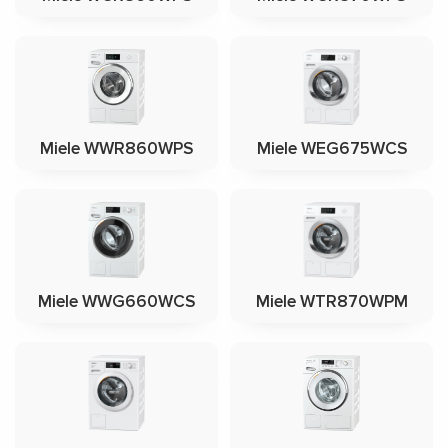
Miele WWR860WPS
Miele WEG675WCS
Miele WWG660WCS
Miele WTR870WPM