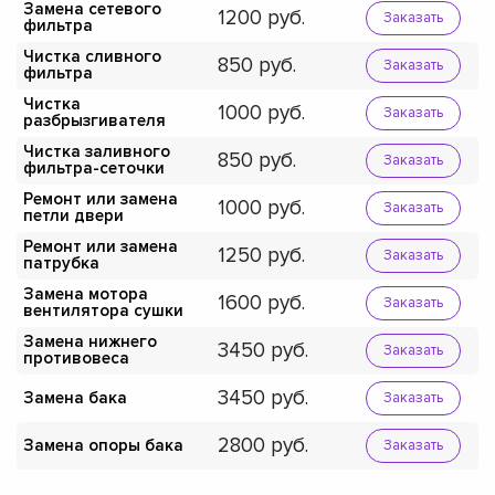
Замена сетевого
1200
Заказать
фильтра
Чистка сливного
850
Заказать
фильтра
Чистка
1000
Заказать
разбрызгивателя
Чистка заливного
850
Заказать
фильтра-сеточки
Ремонт или замена
1000
Заказать
петли двери
Ремонт или замена
1250
Заказать
патрубка
Замена мотора
1600
Заказать
вентилятора сушки
Замена нижнего
3450
Заказать
противовеса
3450
Замена бака
Заказать
2800
Замена опоры бака
Заказать