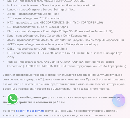
MEIZU - правообладатель MEIZU TECHNOLOGY CO., LTD.;
Nokia - правообладатель Nokia Corporation (Нокиа Корпорейшн);
Lenovo - правообладатель Lenovo (Beijing) Limited;
Xiaomi - правообладатель Xiaomi Inc.;
ZTE - правообладатель ZTE Corporation;
HTC - правообладатель HTC CORPORATION (Эйч-Ти-Си КОРПОРЕЙШН);
LG - правообладатель LG Corp. (ЭлДжи Корп.);
Philips - правообладатель Koninklijke Philips N.V. (Конинклийке Филипс Н.В.);
Sony - правообладатель Sony Corporation (Сони Корпорейшн);
ASUS - правообладатель ASUSTeK Computer Inc. (Асустек Компьютер Инкорпорейшн);
ACER - правообладатель Acer Incorporated (Эйсер Инкорпорейтед);
DELL - правообладатель Dell Inc.(Делл Инк.);
HP - правообладатель HP Hewlett-Packard Group LLC (ЭйчПи Хьюлетт Паккард Груп
ЛЛК);
Toshiba - правообладатель KABUSHIKI KAISHA TOSHIBA, also trading as Toshiba
Corporation (КАБУШИКИ КАЙША ТОШИБА также торгующая как Тосиба Корпорейшн).
Зарегистрированные товарные знаки используются для описания услуг, доступных в
сети сервисных центров АСЦ, не связанных с компаниями Правообладателей товарных
знаков и/или с их официальными представителями в отношении товаров, которые уже
введены в гражданский оборот по смыслу статьи 1487 Гражданского кодекса.
** - время, необходимое для ремонта, может варьироваться в зависимости от
модели устройства и сложности работы.
На сайте
https://kzn.asc-rem.ru
доступна информация о соответствующих моделях и
конфигурациях, ценах, возможных выгодах, а также условиях сотрудничества.