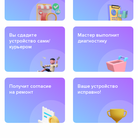
Вы сдадите
Мастер выполнит
устройство сами/
диагностику
курьером
Получит согласие
Ваше устройство
на ремонт
исправно!