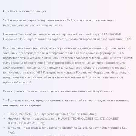
Правомерная информация
* - Все торговые марки, представленные на Сайте, используются в законных
информационных и описательных целях.
Название "Laurastar" является зарегистрированной торговой маркой LAURASTAR.
Название "Bork-Import" является зарегистрированной торговой маркой компании BORK.
Все товарные знаки (включая, но не ограничиваясь вышеуказанными) принадлежат их
законным правообладателям и отображаются на Сайте с целью информирования о
предоставляемых услугах в отношении товаров правообладателей. Данные услуги могут
быть оказаны на месте или в неавторизованных сервисных центрах независимыми
физическими и юридическими лицами в гражданском обороте, связанном с товаром и
включенном в статью 1487 Гражданского кодекса Российской Федерации. Информация,
представленная на данном сайте, носит ознакомительный характер и не является
публичной офертой.
Разговор может быть записан с целью повышения качества обслуживания.
* - Торговые марки, представленные на этом сайте, используются в законных
некоммерческих целях.
iPhone, Macbook, iPad - правообладатель Apple Inc. (Эпл Инк.);
Huawei и Honor - правообладатель HUAWEI TECHNOLOGIES CO., LTD. (ХУАВЕЙ
ТЕКНОЛОДЖИС КО., ЛТД.);
Samsung – правообладатель Samsung Electronics Co. Ltd. (Самсунг Электроникс Ко.,
Лтд.);