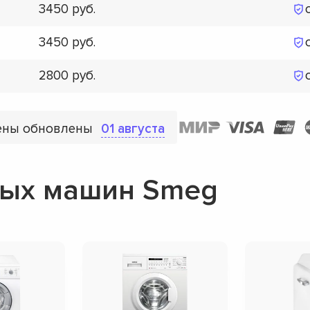
3450
3450
2800
ены обновлены
01 августа
ных машин Smeg