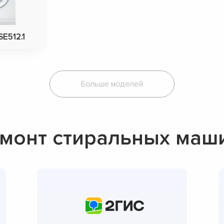
E512.1
Больше моделей
монт стиральных маш