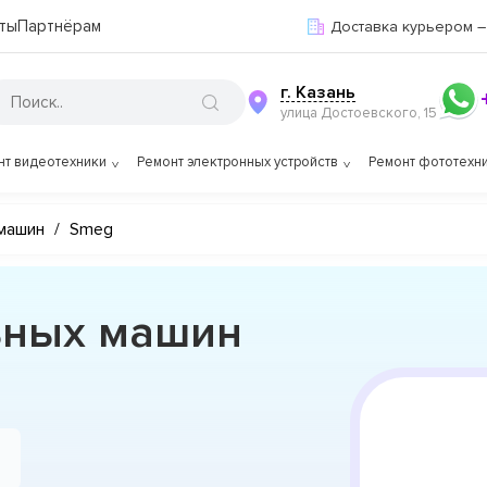
ты
Партнёрам
Доставка курьером –
г. Казань
улица Достоевского, 15
нт видеотехники
Ремонт электронных устройств
Ремонт фототехн
машин
/
Smeg
ьных машин