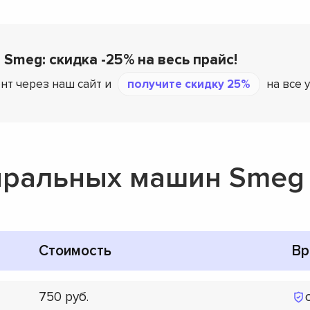
 Smeg: скидка -25% на весь прайс!
нт через наш сайт и
получите скидку 25%
на все 
иральных машин Smeg
Стоимость
Вр
750